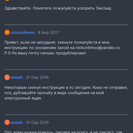
Здравствуйте. Помогите пожалуйста ускорить Таксоид
nickurdimov
8 Бер 2017
N
Привет, если не затруднит, скиньте пожалуйста и мне
инструкцию по ускорению taxoid на nickurdimov@yandex.ru .
P.S На вашу почту письмо продублировал.
aneah
31 Сер 2016
A
Некоторым скинул инструкции в лс сегодня. Кому не отправил,
плз, дублируйте просьбу в виде сообщения на мой
электронный ящик
aneah
31 Сер 2016
A
Плз, кому нужна помощь, пишите на почту, я не таксист, так