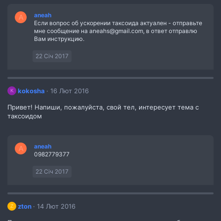
aneah
A
Если вопрос об ускорении таксоида актуален - отправьте
мне сообщение на aneahs@gmail.com, в ответ отправлю
Вам инструкцию.
22 Січ 2017
kokosha
16 Лют 2016
K
Привет! Напиши, пожалуйста, свой тел, интересует тема с
таксоидом
aneah
A
0982779377
22 Січ 2017
zton
14 Лют 2016
Z