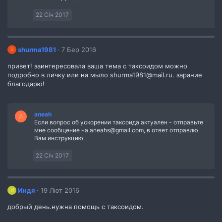
22 Січ 2017
shurma1981
7 Бер 2016
S
привет! заинтересовала ваша тема с таксоидом можно
подробно в личку или на мыло shurma1981@mail.ru. зарание
благодарю!
aneah
A
Если вопрос об ускорении таксоида актуален - отправьте
мне сообщение на aneahs@gmail.com, в ответ отправлю
Вам инструкцию.
22 Січ 2017
Индя
19 Лют 2016
И
добрый день.нужна помощь с таксоидом.