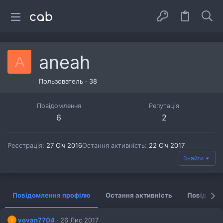
aneah
A
Пользователь
·
38
Повідомлення
Репутація
6
2
Реєстрація
27 Січ 2016
Остання активність
22 Січ 2017
Знайти
Повідомлення профілю
Остання активність
Повідомл
vovan7704
26 Лис 2017
V