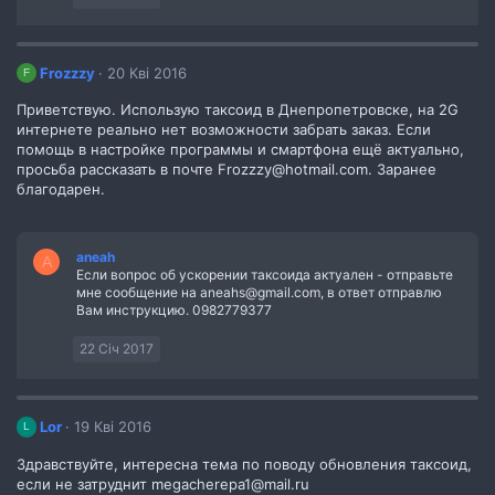
Frozzzy
20 Кві 2016
F
Приветствую. Использую таксоид в Днепропетровске, на 2G
интернете реально нет возможности забрать заказ. Если
помощь в настройке программы и смартфона ещё актуально,
просьба рассказать в почте Frozzzy@hotmail.com. Заранее
благодарен.
aneah
A
Если вопрос об ускорении таксоида актуален - отправьте
мне сообщение на aneahs@gmail.com, в ответ отправлю
Вам инструкцию. 0982779377
22 Січ 2017
Lor
19 Кві 2016
L
Здравствуйте, интересна тема по поводу обновления таксоид,
если не затруднит megacherepa1@mail.ru