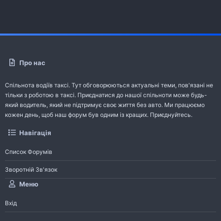
Про нас
Спільнота водіїв таксі. Тут обговорюються актуальні теми, пов'язані не
тільки з роботою в таксі. Приєднатися до нашої спільноти може будь-
який водитель, який не підтримує своє життя без авто. Ми працюємо
кожен день, щоб наш форум був одним із кращих. Приєднуйтесь.
Навігація
Список Форумів
Зворотній Зв'язок
Меню
Вхід