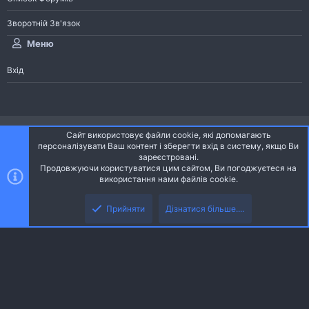
Зворотній Зв'язок
Меню
Вхід
®
Community platform by XenForo
© 2010-2026 XenForo Ltd.
Сайт використовує файли cookie, які допомагають
Community platform by XenForo © 2010-2022 XenForo Ltd. | dev:
Pages
персоналізувати Ваш контент і зберегти вхід в систему, якщо Ви
зареєстровані.
Продовжуючи користуватися цим сайтом, Ви погоджуєтеся на
Ніч
Українська (UA)
використання нами файлів cookie.
Зверху
Знизу
Зворотній зв'язок
Умови і правила
Політика конфіденційності
Прийняти
Дізнатися більше....
R
Дoпoмoга
S
S