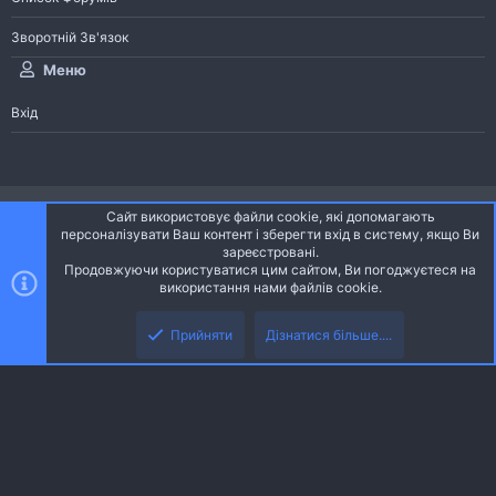
Зворотній Зв'язок
Меню
Вхід
®
Community platform by XenForo
© 2010-2026 XenForo Ltd.
Сайт використовує файли cookie, які допомагають
Community platform by XenForo © 2010-2022 XenForo Ltd. | dev:
Pages
персоналізувати Ваш контент і зберегти вхід в систему, якщо Ви
зареєстровані.
Продовжуючи користуватися цим сайтом, Ви погоджуєтеся на
Ніч
Українська (UA)
використання нами файлів cookie.
Зверху
Знизу
Зворотній зв'язок
Умови і правила
Політика конфіденційності
Прийняти
Дізнатися більше....
R
Дoпoмoга
S
S