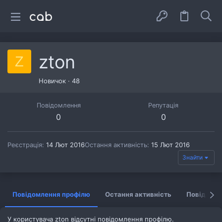
zton
Z
Новичок
·
48
Повідомлення
Репутація
0
0
Реєстрація
14 Лют 2016
Остання активність
15 Лют 2016
Знайти
Повідомлення профілю
Остання активність
Повідомл
У користувача zton відсутні повідомлення профілю.