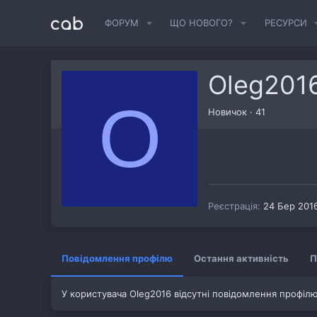
ФОРУМ
ЩО НОВОГО?
РЕСУРСИ
Oleg201
O
Новичок
·
41
Реєстрація
24 Бер 201
Повідомлення профілю
Остання активність
П
У користувача Oleg2016 відсутні повідомлення профілю