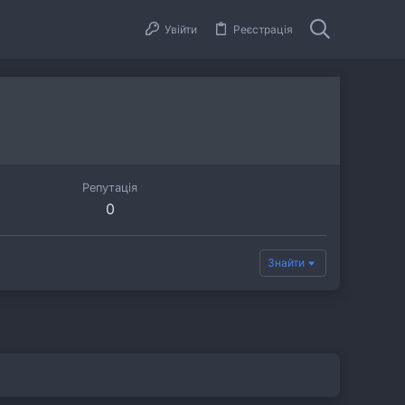
Увійти
Реєстрація
Репутація
0
Знайти