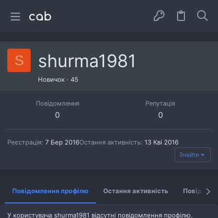
shurma1981
S
Новичок
·
45
Повідомлення
Репутація
0
0
Реєстрація
7 Бер 2016
Остання активність
13 Кві 2016
Знайти
Повідомлення профілю
Остання активність
Повідомл
У користувача shurma1981 відсутні повідомлення профілю.