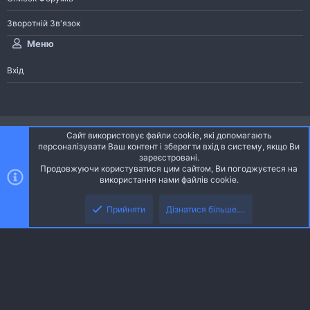
Зворотній Зв'язок
Меню
Вхід
®
Community platform by XenForo
© 2010-2026 XenForo Ltd.
Сайт використовує файли cookie, які допомагають
Community platform by XenForo © 2010-2022 XenForo Ltd. | dev:
Pages
персоналізувати Ваш контент і зберегти вхід в систему, якщо Ви
зареєстровані.
Продовжуючи користуватися цим сайтом, Ви погоджуєтеся на
Ніч
Українська (UA)
використання нами файлів cookie.
Зверху
Знизу
Зворотній зв'язок
Умови і правила
Політика конфіденційності
Прийняти
Дізнатися більше....
R
Дoпoмoга
S
S