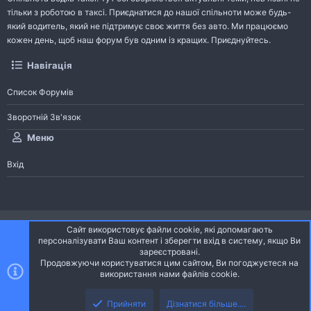
тільки з роботою в таксі. Приєднатися до нашої спільноти може будь-
який водитель, який не підтримує своє життя без авто. Ми працюємо
кожен день, щоб наш форум був одним із кращих. Приєднуйтесь.
Навігація
Список Форумів
Зворотній Зв'язок
Меню
Вхід
®
Community platform by XenForo
© 2010-2026 XenForo Ltd.
Сайт використовує файли cookie, які допомагають
Community platform by XenForo © 2010-2022 XenForo Ltd. | dev:
Pages
персоналізувати Ваш контент і зберегти вхід в систему, якщо Ви
зареєстровані.
Продовжуючи користуватися цим сайтом, Ви погоджуєтеся на
Ніч
Українська (UA)
використання нами файлів cookie.
Зверху
Знизу
Зворотній зв'язок
Умови і правила
Політика конфіденційності
Прийняти
Дізнатися більше....
R
Дoпoмoга