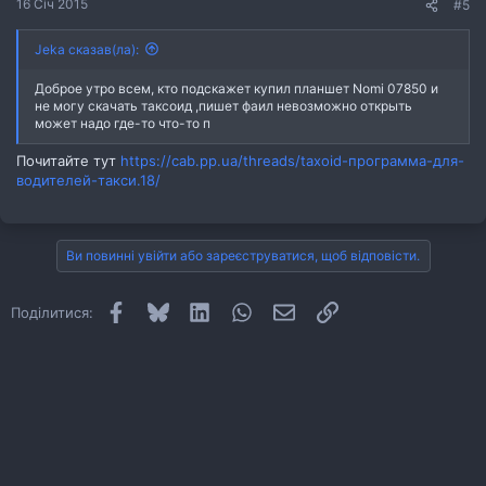
16 Січ 2015
#5
Jeka сказав(ла):
Доброе утро всем, кто подскажет купил планшет Nomi 07850 и
не могу скачать таксоид ,пишет фаил невозможно открыть
может надо где-то что-то п
Почитайте тут
https://cab.pp.ua/threads/taxoid-программа-для-
водителей-такси.18/
Ви повинні увійти або зареєструватися, щоб відповісти.
Facebook
Bluesky
LinkedIn
WhatsApp
E-mail
Посилання
Поділитися: