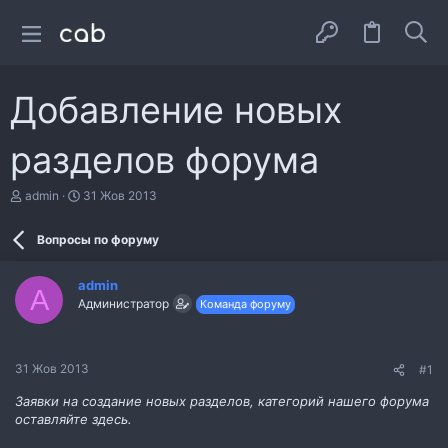
Добавление новых
разделов форума
А
Д
admin
31 Жов 2013
в
а
т
т
Вопросы по форуму
о
а
р
с
т
т
admin
е
в
A
Администратор
Команда форуму
м
о
и
р
е
н
31 Жов 2013
#1
н
я
Заявки на создание новых разделов, категорий нашего форума
оставляйте здесь.