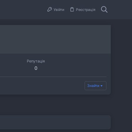
Увійти
Реєстрація
Репутація
0
Знайти