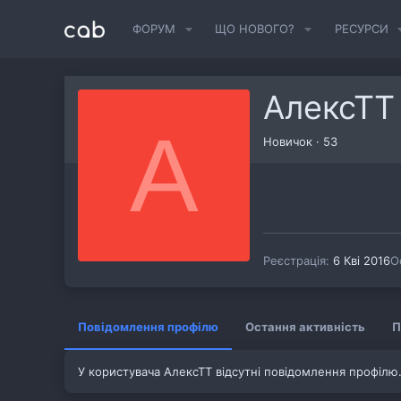
ФОРУМ
ЩО НОВОГО?
РЕСУРСИ
АлексТТ
А
Новичок
·
53
Реєстрація
6 Кві 2016
О
Повідомлення профілю
Остання активність
П
У користувача АлексТТ відсутні повідомлення профілю