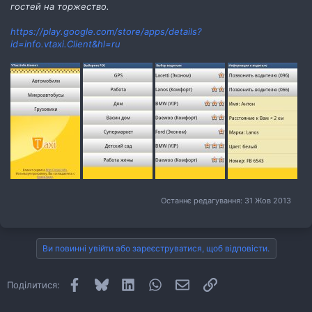
гостей на торжество.
https://play.google.com/store/apps/details?
id=info.vtaxi.Client&hl=ru
Останнє редагування:
31 Жов 2013
Ви повинні увійти або зареєструватися, щоб відповісти.
Facebook
Bluesky
LinkedIn
WhatsApp
E-mail
Посилання
Поділитися: