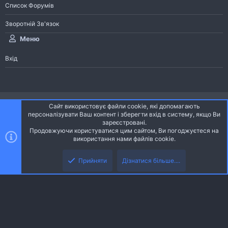
Список Форумів
Зворотній Зв'язок
Меню
Вхід
®
Community platform by XenForo
© 2010-2026 XenForo Ltd.
Сайт використовує файли cookie, які допомагають
Community platform by XenForo © 2010-2022 XenForo Ltd. | dev:
Pages
персоналізувати Ваш контент і зберегти вхід в систему, якщо Ви
зареєстровані.
Продовжуючи користуватися цим сайтом, Ви погоджуєтеся на
Ніч
Українська (UA)
використання нами файлів cookie.
Зверху
Знизу
Зворотній зв'язок
Умови і правила
Політика конфіденційності
Прийняти
Дізнатися більше....
R
Дoпoмoга
S
S