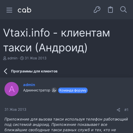
Vtaxi.info - клиентам
такси (Андроид)
А
Д
admin
31 Жов 2013
в
а
т
т
Программы для клиентов
о
а
р
с
т
т
admin
е
в
A
Администратор
Команда форуму
м
о
и
р
е
н
31 Жов 2013
#1
н
я
Приложение для вызова такси используя телефон работающий
под системой андроид. Приложение показывает все
ближайшие свободные такси разных служб и тех, кто не