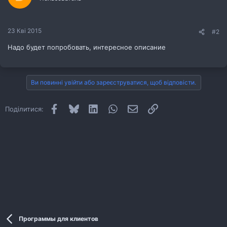
23 Кві 2015
#2
Надо будет попробовать, интересное описание
Ви повинні увійти або зареєструватися, щоб відповісти.
Facebook
Bluesky
LinkedIn
WhatsApp
E-mail
Посилання
Поділитися:
Программы для клиентов