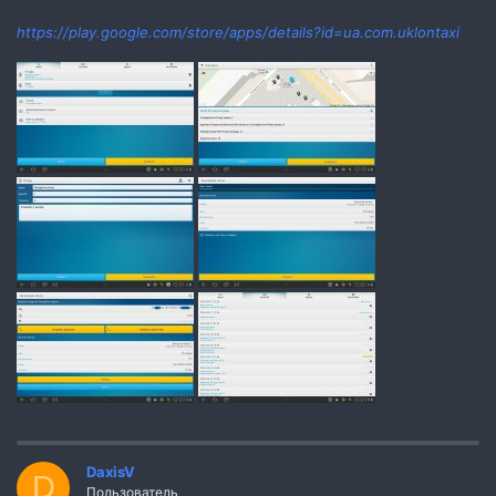
https://play.google.com/store/apps/details?id=ua.com.uklontaxi
DaxisV
D
Пользователь