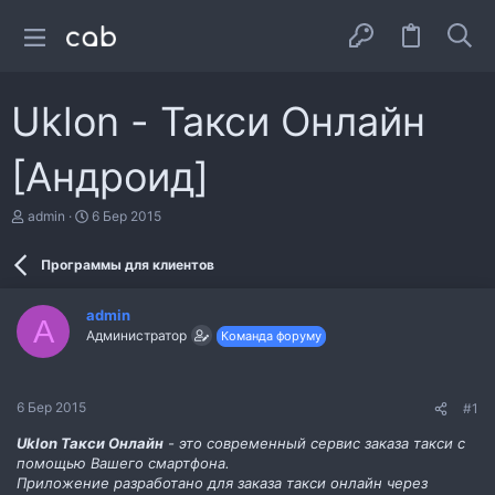
Uklon - Такси Онлайн
[Андроид]
А
Д
admin
6 Бер 2015
в
а
т
т
Программы для клиентов
о
а
р
с
т
т
admin
е
в
A
Администратор
Команда форуму
м
о
и
р
е
н
6 Бер 2015
#1
н
я
Uklon Такси Онлайн
- это современный сервис заказа такси с
помощью Вашего смартфона.
Приложение разработано для заказа такси онлайн через