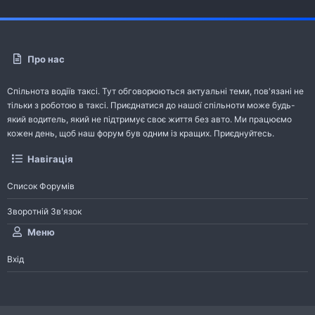
Про нас
Спільнота водіїв таксі. Тут обговорюються актуальні теми, пов'язані не
тільки з роботою в таксі. Приєднатися до нашої спільноти може будь-
який водитель, який не підтримує своє життя без авто. Ми працюємо
кожен день, щоб наш форум був одним із кращих. Приєднуйтесь.
Навігація
Список Форумів
Зворотній Зв'язок
Меню
Вхід