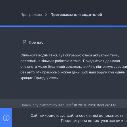
Программы
Программы для водителей
Про нас
Спільнота водіїв таксі. Тут обговорюються актуальні теми,
пов'язані не тільки з роботою в таксі. Приєднатися до нашої
спільноти може будь-який водитель, який не підтримує своє жи
без авто. Ми працюємо кожен день, щоб наш форум був одним 
кращих. Приєднуйтесь.
®
Community platform by XenForo
© 2010-2026 XenForo Ltd.
Community platform by XenForo © 2010-2022 XenForo Ltd. | dev:
Сайт використовує файли cookie, які допомагають пе
Продовжуючи користуватися цим са
Ніч
Українська (UA)