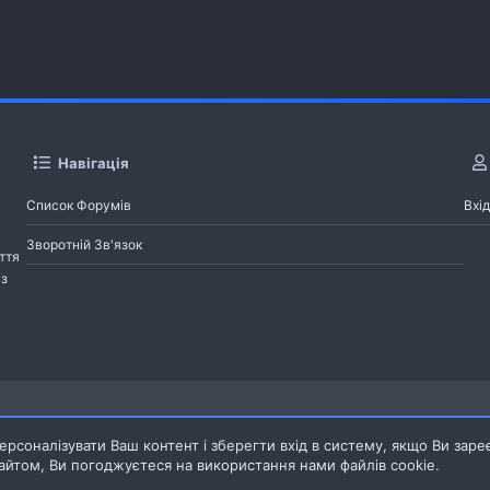
Навігація
Список Форумів
Вхід
Зворотній Зв'язок
ття
із
Pages
рсоналізувати Ваш контент і зберегти вхід в систему, якщо Ви заре
йтом, Ви погоджуєтеся на використання нами файлів cookie.
Зворотній зв'язок