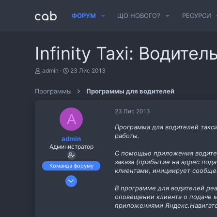
ФОРУМ
ЩО НОВОГО?
РЕСУРСИ
Infinity Taxi: Водите
А
Д
admin
23 Лис 2013
в
а
т
т
Программы
Программы для водителей
о
а
р
с
т
т
23 Лис 2013
A
е
в
м
о
Программа для водителей такс
и
р
работы.
admin
е
Администратор
н
С помощью приложения водител
н
заказа (прибытие на адрес пода
я
Команда форуму
клиентами, инициирует сообщен
23 Жов 2013
В программе для водителей ре
114
оповещении клиента о подаче м
5
приложениями Яндекс.Навигатор
Интернет