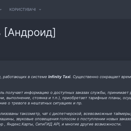
КОРИСТУВАЧІ
ль [Андроид]
и, работающих в системе
Infinity Taxi
. Существенно сокращает время
ь получает информацию о доступных заказах службы, принимает 
чи, выполнение, стоянка и т.п.), приобретает тарифные планы, ос
ие о тревоге в нештатных ситуациях и пр.
ализованы таксометр, чат с диспетчерской, всевозможные таймеры
ашины, звуковые оповещения голосом о поступлении новых заказо
 , Яндекс.Карты, СитиГИД API, и многие другие возможности.