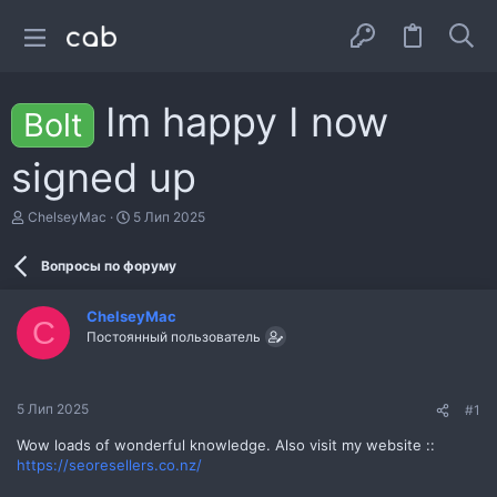
Im happy I now
Bolt
signed up
А
Д
ChelseyMac
5 Лип 2025
в
а
т
т
Вопросы по форуму
о
а
р
с
т
т
ChelseyMac
е
в
C
Постоянный пользователь
м
о
и
р
е
н
5 Лип 2025
#1
н
я
Wow loads of wonderful knowledge. Also visit my website ::
https://seoresellers.co.nz/