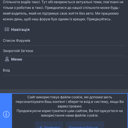
Спільнота водіїв таксі. Тут обговорюються актуальні теми, пов'язані не
тільки з роботою в таксі. Приєднатися до нашої спільноти може будь-
який водитель, який не підтримує своє життя без авто. Ми працюємо
кожен день, щоб наш форум був одним із кращих. Приєднуйтесь.
Навігація
Список Форумів
Зворотній Зв'язок
Меню
Вхід
®
Community platform by XenForo
© 2010-2026 XenForo Ltd.
Сайт використовує файли cookie, які допомагають
Community platform by XenForo © 2010-2022 XenForo Ltd. | dev:
Pages
персоналізувати Ваш контент і зберегти вхід в систему, якщо Ви
зареєстровані.
Продовжуючи користуватися цим сайтом, Ви погоджуєтеся на
Ніч
Українська (UA)
використання нами файлів cookie.
Зверху
Знизу
Зворотній зв'язок
Умови і правила
Політика конфіденційності
Прийняти
Дізнатися більше....
R