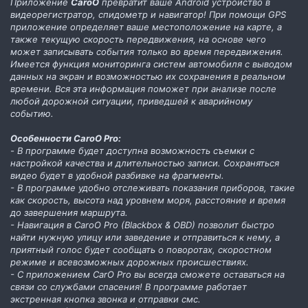
Приложение
CaroO
превратит ваше Android устройство в
видеорегистратор, спидометр и навигатор! При помощи GPS
приложение определяет ваше местоположение на карте, а
также текущую скорость передвижения, на основе чего
может записывать события только во время передвижения.
Имеется функция мониторинга систем автомобиля с выводом
данных на экран и возможностью их сохранения в реальном
времени. Вся эта информация поможет при анализе после
любой дорожной ситуации, приведшей к аварийному
событию.
Особенности CaroO Pro:
- В программе будет доступна возможность съемки с
настройкой качества и длительностью записи. Сохраняться
видео будет в удобной разбивке на фрагменты.
- В программе удобно отслеживать показания приборов, такие
как скорость, высота над уровнем моря, расстояние и время
до завершения маршрута.
- Навигация в CaroO Pro (Blackbox & OBD) позволит быстро
найти нужную улицу или заведение и отправиться к нему, а
приятный голос будет сообщать о поворотах, скоростном
режиме и всевозможных дорожных происшествиях.
- С приложением CarO Pro вы всегда сможете оставаться на
связи со службами спасения! В программе работает
экстренная кнопка звонка и отправки смс.