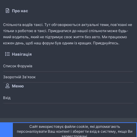
Про нас
Спільнота водіїв таксі. Тут обговорюються актуальні теми, пов'язані не
тільки з роботою в таксі. Приєднатися до нашої спільноти може будь-
який водитель, який не підтримує своє життя без авто. Ми працюємо
кожен день, щоб наш форум був одним із кращих. Приєднуйтесь.
Навігація
Список Форумів
Зворотній Зв'язок
Меню
Вхід
®
Community platform by XenForo
© 2010-2026 XenForo Ltd.
Сайт використовує файли cookie, які допомагають
Community platform by XenForo © 2010-2022 XenForo Ltd. | dev:
Pages
персоналізувати Ваш контент і зберегти вхід в систему, якщо Ви
зареєстровані.