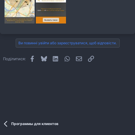
Ви повинні увійти або зареєструватися, щоб відповісти.
Facebook
Bluesky
LinkedIn
WhatsApp
E-mail
Посилання
Поділитися:
Программы для клиентов