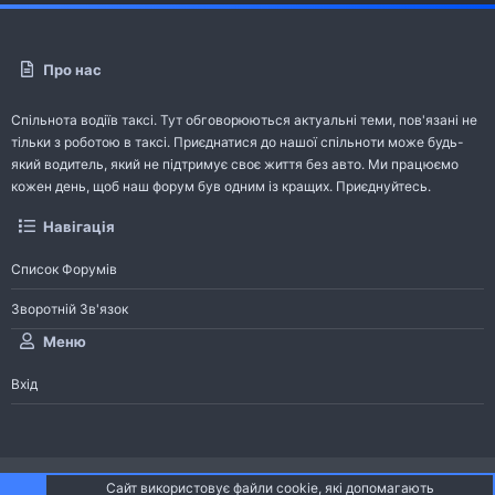
Про нас
Спільнота водіїв таксі. Тут обговорюються актуальні теми, пов'язані не
тільки з роботою в таксі. Приєднатися до нашої спільноти може будь-
який водитель, який не підтримує своє життя без авто. Ми працюємо
кожен день, щоб наш форум був одним із кращих. Приєднуйтесь.
Навігація
Список Форумів
Зворотній Зв'язок
Меню
Вхід
®
Community platform by XenForo
© 2010-2026 XenForo Ltd.
Сайт використовує файли cookie, які допомагають