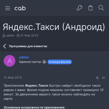
Яндекс.Такси (Андроид)
А
Д
admin
31 Жов 2013
в
а
т
т
Программы для клиентов
о
а
р
с
т
т
admin
е
в
A
Администратор
Команда форуму
м
о
и
р
е
н
31 Жов 2013
#1
н
я
Приложение
Яндекс.Такси
быстро найдет свободное такси
рядом с вами. Время подачи машины составляет примерно 10
минут. За движением вашего такси можно наблюдать на
карте.
Основные возможности приложения: