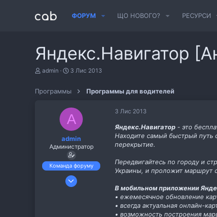
ФОРУМ
ЩО НОВОГО?
РЕСУРСИ
Яндекс.Навигатор [А
А
Д
admin
3 Лис 2013
в
а
т
т
Программы
Программы для водителей
о
а
р
с
т
т
3 Лис 2013
A
е
в
м
о
Яндекс.Навигатор
- это беспл
и
р
Находите самый быстрый путь с
admin
е
перекрытие.
Администратор
н
н
Передвигайтесь по городу и с
я
Команда форуму
Украины, и проложит маршрут с
23 Жов 2013
В мобильном приложении Янде
114
• ежемесячное обновление карт
5
• всегда актуальная онлайн-ка
Интернет
• возможность построения мар