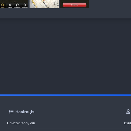
Навігація
Список Форумів
Вхід