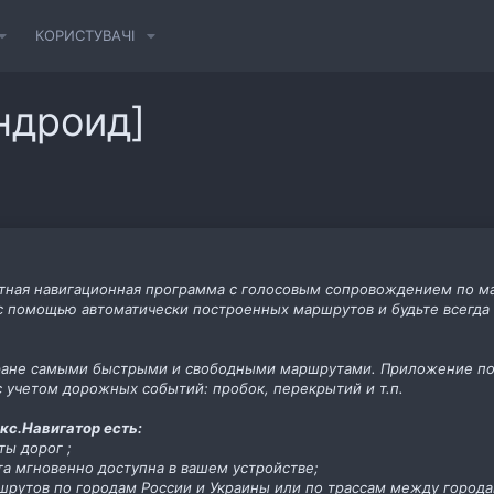
КОРИСТУВАЧІ
ндроид]
атная навигационная программа с голосовым сопровождением по м
 помощью автоматически построенных маршрутов и будьте всегда в
тране самыми быстрыми и свободными маршрутами. Приложение пока
 учетом дорожных событий: пробок, перекрытий и т.п.
кс.Навигатор есть:
ы дорог ;
рта мгновенно доступна в вашем устройстве;
шрутов по городам России и Украины или по трассам между города