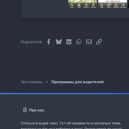
Facebook
Bluesky
LinkedIn
WhatsApp
E-mail
Посилання
Поділитися:
Программы
Программы для водителей
Про нас
Спільнота водіїв таксі. Тут обговорюються актуальні теми,
пов'язані не тільки з роботою в таксі. Приєднатися до нашої