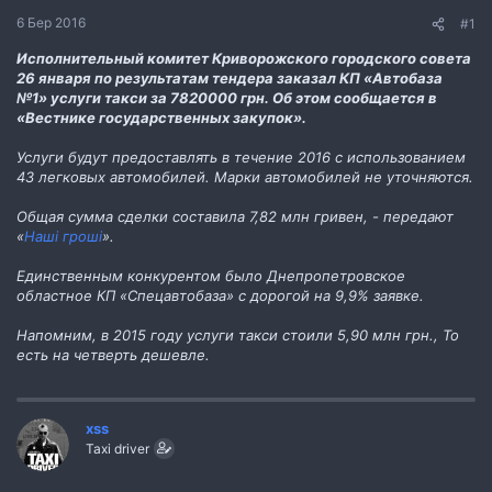
н
6 Бер 2016
#1
н
я
Исполнительный комитет Криворожского городского совета
26 января по результатам тендера заказал КП «Автобаза
№1» услуги такси за 7820000 грн. Об этом сообщается в
«Вестнике государственных закупок».
Услуги будут предоставлять в течение 2016 с использованием
43 легковых автомобилей. Марки автомобилей не уточняются.
Общая сумма сделки составила 7,82 млн гривен, - передают
«
Наші гроші
».
Единственным конкурентом было Днепропетровское
областное КП «Спецавтобаза» с дорогой на 9,9% заявке.
Напомним, в 2015 году услуги такси стоили 5,90 млн грн., То
есть на четверть дешевле.
xss
Taxi driver