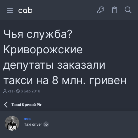
Чья служба?
Криворожские
депутаты заказали
такси на 8 млн. гривен
А
Д
xss
6 Бер 2016
в
а
т
т
Таксі Кривий Ріг
о
а
р
с
т
т
xss
е
в
Taxi driver
м
о
и
р
е