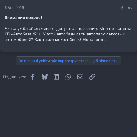
6 Бер 2016
#2
Внимание вопрос!
Чья служба обслуживает депутатов, название. Мне не понятна
КП «Автобаза №1». У этой автобазы свой автопарк легковых
автомобилей? Как такое может быть? Непонятно.
Ви повинні увійти або зареєструватися, щоб відповісти.
Facebook
Bluesky
LinkedIn
WhatsApp
E-mail
Посилання
Поділитися: