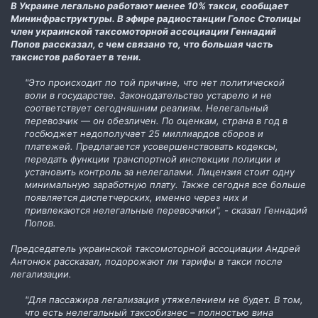
В Украине легально работают менее 10% такси, сообщает
Мининфраструктуры. В эфире радиостанции Голос Столицы
член украинской таксомоторной ассоциации Геннадий
Попов рассказал, с чем связано то, что большая часть
таксистов работает в тени.
"Это происходит по той причине, что нет политической
воли в государстве. Законодательство устарело и не
соответствует сегодняшним реалиям. Нелегальный
перевозчик — он обезличен. По оценкам, страна в год в
госбюджет недополучает 25 миллиардов сборов и
платежей. Предлагается усовершенствовать кодексы,
передать функции транспортной инспекции полиции и
установить контроль за нелегалами. Лицензия стоит одну
минимальную заработную плату. Также сегодня все больше
появляется диспетчерских, именно через них и
привлекаются нелегальные перевозчики", - сказал Геннадий
Попов.
Председатель украинской таксомоторной ассоциации Андрей
Антонюк рассказал, подорожают ли тарифы в такси после
легализации.
"Для пассажира легализация утяжелением не будет. В том,
что есть нелегальный таксобизнес – полностью вина