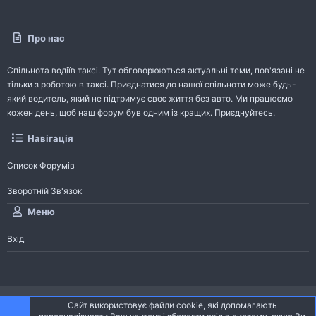
Про нас
Спільнота водіїв таксі. Тут обговорюються актуальні теми, пов'язані не
тільки з роботою в таксі. Приєднатися до нашої спільноти може будь-
який водитель, який не підтримує своє життя без авто. Ми працюємо
кожен день, щоб наш форум був одним із кращих. Приєднуйтесь.
Навігація
Список Форумів
Зворотній Зв'язок
Меню
Вхід
®
Community platform by XenForo
© 2010-2026 XenForo Ltd.
Сайт використовує файли cookie, які допомагають
Community platform by XenForo © 2010-2022 XenForo Ltd. | dev:
Pages