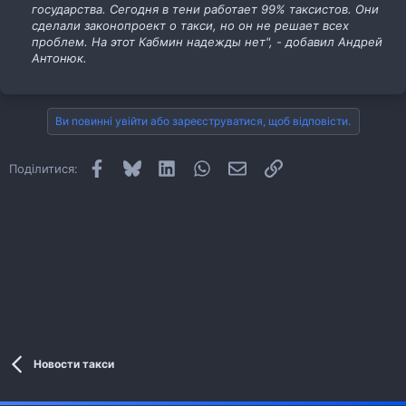
государства. Сегодня в тени работает 99% таксистов. Они
сделали законопроект о такси, но он не решает всех
проблем. На этот Кабмин надежды нет", - добавил Андрей
Антонюк.
Ви повинні увійти або зареєструватися, щоб відповісти.
Facebook
Bluesky
LinkedIn
WhatsApp
E-mail
Посилання
Поділитися:
Новости такси