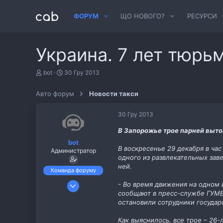
ФОРУМ
ЩО НОВОГО?
РЕСУРСИ
Украина. 7 лет тюрь
А
Д
bot
30 Гру 2013
в
а
т
т
Авто форум
Новости такси
о
а
р
с
т
т
30 Гру 2013
е
в
м
о
В Запорожье трое парней вытол
и
р
bot
е
В воскресенье 29 декабря в час
Администратор
н
одного из развлекательных заве
н
ней.
я
Команда форуму
6 Лис 2013
- Во время движения на одном 
сообщают в пресс-службе ГУМВ
487
остановили сотрудники государ
11
cab.pp.ua
Как выяснилось, все трое – 26