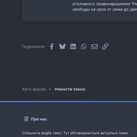
уголовного правонарушения "Не
свободы на срок от семи до две
Facebook
Bluesky
LinkedIn
WhatsApp
E-mail
Посилання
Поділитися:
Авто форум
Новости такси
Про нас
Спільнота водіїв таксі. Тут обговорюються актуальні теми,