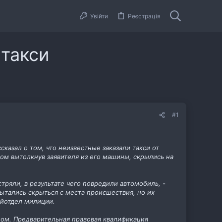
Увійти
Реєстрація
 такси
#1
казал о том, что неизвестные заказали такси от
том вытолкнув заявителя из его машины, скрылись на
тряли, в результате чего повредили автомобиль, -
тались скрыться с места происшествия, но их
айотдел милиции.
ном. Предварительная правовая квалификация