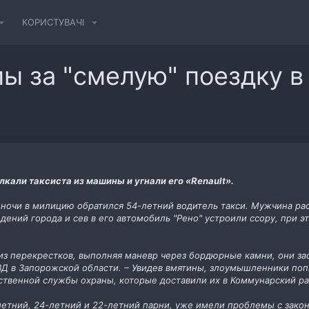
КОРИСТУВАЧІ
мы за "смелую" поездку в
кали таксиста из машины и угнали его «Renault».
 ночи в милицию обратился 54-летний водитель такси. Мужчина расс
дений города и сев в его автомобиль "Рено" устроили ссору, при э
из перекрестков, выполняя маневр через бордюрные камни, они зас
Д в Запорожской области. – Увидев вмятины, злоумышленники попы
ственной службы охраны, которые доставили их в Коммунарский р
-летний, 24-летний и 22-летний парни, уже имели проблемы с зако