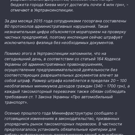
бюджета города Киева могут достигать почти 4 млн грн», -
отмечают в Укртрансинспекции.
За два месяца 2015 года сотрудниками госоргана составлены
80 протоколов административных нарушений. Такая
незначительная цифра объясняется мораторием на проверку
частных предприятий, поэтому инспекция сейчас штрафует
исключительно физлица без необходимых документов.
Помимо этого в Укртранспекции напомнили, что на
сегодняшний день, в соответствии со статьей 164 Кодекса
Украины об административных правонарушениях,
осуществление предпринимательской деятельности без
соответствующих разрешительных документов влечет за
собой штраф. Размер штрафа колеблется в пределах 20 – 100
необлагаемых минимумов доходов граждан (340 – 1700 грн), а
каждый таксомоторный перевозчик также обязан соблюдать
требования ст. 1 Закона Украины «Про автомобильный
транспорт».
Осенью прошлого года Мининфраструктуры сообщало о
готовящихся изменениях в законодательство, призванных
упорядочить рынок таксомоторных перевозок. В частности
предполагалось установить обязательные критерии для
работы информационно-диспетчерских служб и выработать