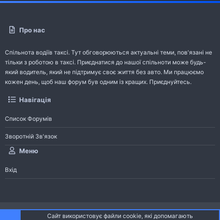
Про нас
Спільнота водіїв таксі. Тут обговорюються актуальні теми, пов'язані не
тільки з роботою в таксі. Приєднатися до нашої спільноти може будь-
який водитель, який не підтримує своє життя без авто. Ми працюємо
кожен день, щоб наш форум був одним із кращих. Приєднуйтесь.
Навігація
Список Форумів
Зворотній Зв'язок
Меню
Вхід
®
Community platform by XenForo
© 2010-2026 XenForo Ltd.
Сайт використовує файли cookie, які допомагають