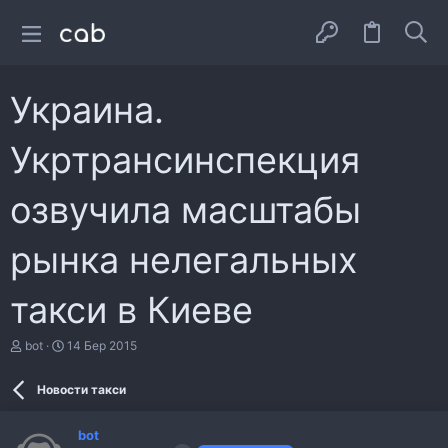
Украина.
Укртрансинспекция
озвучила масштабы
рынка нелегальных
такси в Киеве
А
Д
bot
14 Бер 2015
в
а
т
т
Новости такси
о
а
р
с
т
т
bot
е
в