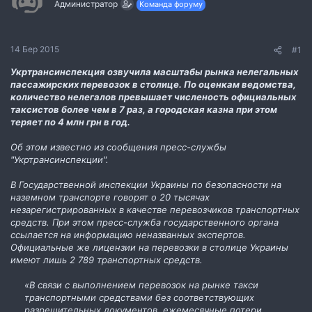
Администратор
Команда форуму
м
о
и
р
е
н
14 Бер 2015
#1
н
я
Укртрансинспекция озвучила масштабы рынка нелегальных
пассажирских перевозок в столице. По оценкам ведомства,
количество нелегалов превышает численость официальных
таксистов более чем в 7 раз, а городская казна при этом
теряет по 4 млн грн в год.
Об этом известно из сообщения пресс-службы
"Укртрансинспекции".
В Государственной инспекции Украины по безопасности на
наземном транспорте говорят о 20 тысячах
незарегистрированных в качестве перевозчиков транспортных
средств. При этом пресс-служба государственного органа
ссылается на информацию неназванных экспертов.
Официальные же лицензии на перевозки в столице Украины
имеют лишь 2 789 транспортных средств.
«В связи с выполнением перевозок на рынке такси
транспортными средствами без соответствующих
разрешительных документов, ежемесячные потери