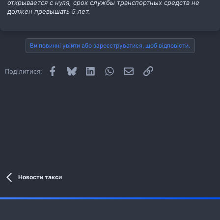
открывается с нуля, срок службы транспортных средств не
должен превышать 5 лет.
Ви повинні увійти або зареєструватися, щоб відповісти.
Facebook
Bluesky
LinkedIn
WhatsApp
E-mail
Посилання
Поділитися:
Новости такси