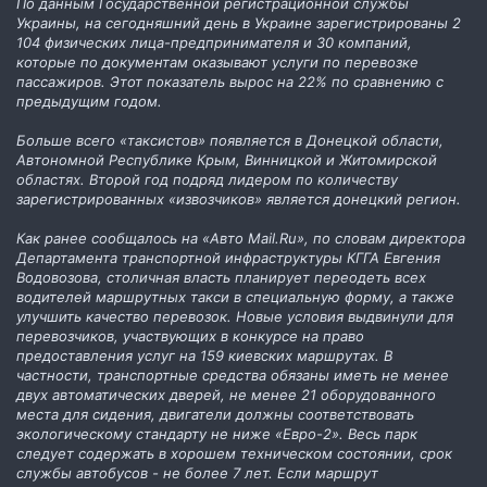
По данным Государственной регистрационной службы
Украины, на сегодняшний день в Украине зарегистрированы 2
104 физических лица-предпринимателя и 30 компаний,
которые по документам оказывают услуги по перевозке
пассажиров. Этот показатель вырос на 22% по сравнению с
предыдущим годом.
Больше всего «таксистов» появляется в Донецкой области,
Автономной Республике Крым, Винницкой и Житомирской
областях. Второй год подряд лидером по количеству
зарегистрированных «извозчиков» является донецкий регион.
Как ранее сообщалось на «Авто Mail.Ru», по словам директора
Департамента транспортной инфраструктуры КГГА Евгения
Водовозова, столичная власть планирует переодеть всех
водителей маршрутных такси в специальную форму, а также
улучшить качество перевозок. Новые условия выдвинули для
перевозчиков, участвующих в конкурсе на право
предоставления услуг на 159 киевских маршрутах. В
частности, транспортные средства обязаны иметь не менее
двух автоматических дверей, не менее 21 оборудованного
места для сидения, двигатели должны соответствовать
экологическому стандарту не ниже «Евро-2». Весь парк
следует содержать в хорошем техническом состоянии, срок
службы автобусов - не более 7 лет. Если маршрут