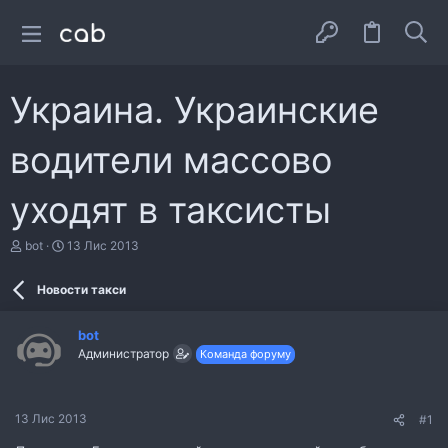
Украина. Украинские
водители массово
уходят в таксисты
А
Д
bot
13 Лис 2013
в
а
т
т
Новости такси
о
а
р
с
т
т
bot
е
в
Администратор
Команда форуму
м
о
и
р
е
н
13 Лис 2013
#1
н
я