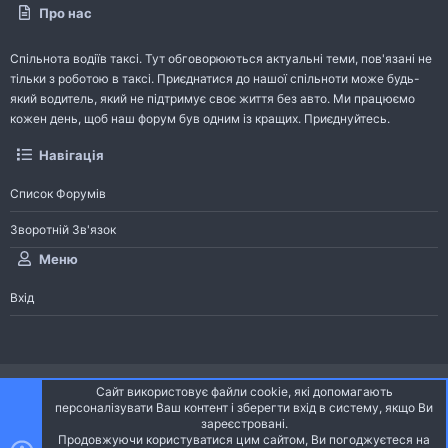
Про нас
Спільнота водіїв таксі. Тут обговорюються актуальні теми, пов'язані не
тільки з роботою в таксі. Приєднатися до нашої спільноти може будь-
який водитель, який не підтримує своє життя без авто. Ми працюємо
кожен день, щоб наш форум був одним із кращих. Приєднуйтесь.
Навігація
Список Форумів
Зворотній Зв'язок
Меню
Вхід
®
Community platform by XenForo
© 2010-2026 XenForo Ltd.
Сайт використовує файли cookie, які допомагають
Community platform by XenForo © 2010-2022 XenForo Ltd. | dev:
Pages
персоналізувати Ваш контент і зберегти вхід в систему, якщо Ви
зареєстровані.
Продовжуючи користуватися цим сайтом, Ви погоджуєтеся на
Ніч
Українська (UA)