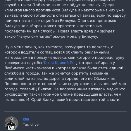
службы такси Любимое явно не пойдут на пользу. Среди
клиентов много противников Вилкула и некоторые из них уже
выказали свою готовность отказаться от заказа, если по адресу
приедет авто с агитацией за Вилкула. Опять же проигрыш
Вилкула на выборах может привести к негативным
последствиям для службы. Новая власть вряд ли забудет
такую "явную симпатию" экс-регионалу Вилкулу.
Ну а меня лично, как таксиста, возмущает та легкость, с
которой водители соглашаются обклеить рекламными
материалами в пользу человека, сын которого приложил руку
к созданию службы
Такси Кривой Рог
, которая забирала у
Любимого часть заказов и которая должна была стать единой
службой в городе. Так же хочется обратить внимание
водителей на качество дорог в городе, это не Обама и не
Порошенко ответственный за их содержание, а нынешний мэр
города, товариЩ Вилкул. Не вооруженным взглядом видно что
руководству такси Любимое ближе предыдущая власть, чем
нынешняя. И Юрий Вилкул яркий представитель той власти.
xss
Taxi driver