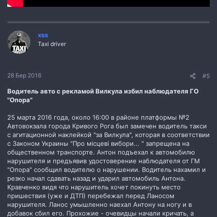
xss
Taxi driver
28 Бер 2016
#5
Водитель авто с рекламой Вилкула избил наблюдателя ГО
"Опора"
25 марта 2016 года, около 16:00 в районе платформы №2
Автовокзала города Кривого Рога был замечен водитель такси
с агитационной наклейкой "за Вилкула", которая в соответствии
с Законом Украины "Про місцеві вибори... " запрещена на
общественном транспорте. Антон подъехал к автомобилю
нарушителя и предъявив удостоверение наблюдателя от ГМ
"Опора" сообщил водителю о нарушении. Водитель нахамил и
резко начал сдавать назад и ударил автомобиль Антона.
Кравченко видя что нарушитель хочет покинуть место
пришествия (уже и ДТП) перебежал перед Ланосом
нарушителя. Ланос умышленно наехал Антону на ногу и в
добавок сбил его. Прохожие - очевидцы начали кричать, а