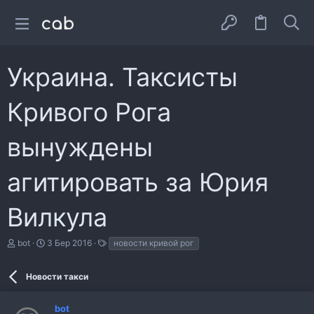
Украина. Таксисты
Кривого Рога
вынуждены
агитировать за Юрия
Вилкула
А
Д
Т
bot
3 Бер 2016
новости кривой рог
в
а
е
т
т
г
о
а
и
Новости такси
р
с
т
т
bot
е
в