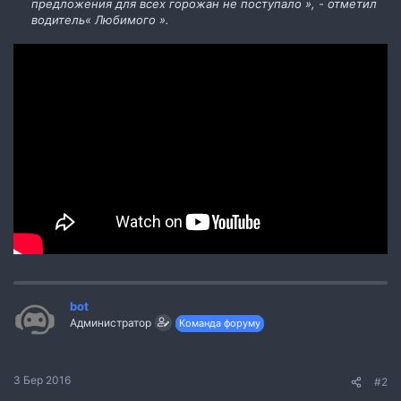
предложения для всех горожан не поступало », - отметил
водитель« Любимого ».
bot
Администратор
Команда форуму
3 Бер 2016
#2