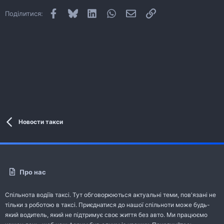
Facebook
Bluesky
LinkedIn
WhatsApp
E-mail
Посилання
Поділитися:
Новости такси
Про нас
Спільнота водіїв таксі. Тут обговорюються актуальні теми, пов'язані не
тільки з роботою в таксі. Приєднатися до нашої спільноти може будь-
який водитель, який не підтримує своє життя без авто. Ми працюємо