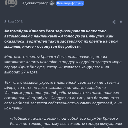
м
о
Администратор
Команда форуму
и
р
е
н
н
3 Бер 2016
#1
я
Автомайдан Кривого Рога зафиксировали несколько
автомобилей с наклейками «Я голосую за Вилкула». Как
оказалось, водителей такси заставляют их клеить на свои
машины, иначе - останутся без работы.
Местные таксисты Кривого Рога пожаловались, что их
заставляют клеить наклейки в поддержку действующего мэра
города Юрия Вилкула, который является кандидатом на
выборах 27 марта.
Тех, кто отказался украсить наклейкой свое авто «не ставят в
эфир», то есть не дают заказов и оставляют заработка.
Условием для полноценной работы является только наличие
агитационный атрибута. Следует отметить, что большинство
автомобилей является собственностью самих водителей, а не
компании.
«Любимое такси» держит под собой все службы Кривого
Рога и не только, поэтому все таксисты города вынуждены