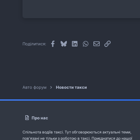
Facebook
Bluesky
LinkedIn
WhatsApp
E-mail
Посилання
Поділитися:
Авто форум
Новости такси
Про нас
Спільнота водіїв таксі. Тут обговорюються актуальні теми,
пов'язані не тільки з роботою в таксі. Приєднатися до нашої