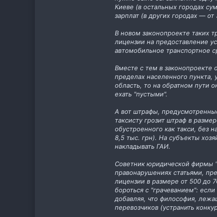
Киеве (в остальных городах су
зарплат (в других городах — от 
В новом законопроекте таких тр
лицензии на предоставление у
автомобильное транспортное ср
Вместе с тем в законопроекте 
пределах населенного пункта, у
область, то на обратном пути о
ехать "пустыми".
А вот штрафы, предусмотренные
таксисту грозит штраф в разме
обустроенного как такси, без 
8,5 тыс. грн). На субъекты хоз
накладывать ГАИ.
Советник юридической фирмы "
правонарушениях статьями, пр
лицензии в размере от 500 до 7
бороться с "грачеванием": если
добавляя, что философия, лежа
перевозчиков (устранить конкур