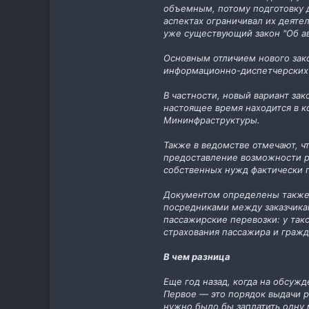
объемным, потому подготовку д
аспектах ограничивал их деяте
уже существующий закон "Об а
Основным отличием нового зак
информационно-диспетчерских 
В частности, новый вариант за
настоящее время находится в к
Мининфраструктуры.
Также в ведомстве отмечают, 
предоставление возможности р
собственных нужд фактически п
Документом определены также 
посредниками между заказчика
пассажирские перевозки: у та
страхования пассажира и гражд
В чем разница
Еще год назад, когда на обсуж
Первое — это порядок выдачи р
нужно было бы заплатить одну 