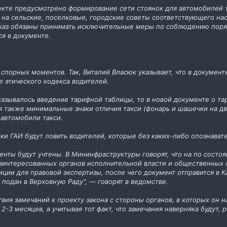
екте предусмотрено формирование сети стоянок для автомобилей т
я на сельские, поселковые, городские советы соответствующего нас
каз обязаны принимать исключительные меры по соблюдению поряд
ся в документе.
спорных моментов. Так, Виталий Власюк указывает, что в документ
е этического кодекса водителей.
казывалось введение тарифной таблицы, то в новой документе о та
 также минимальные знаки отличия такси (фонарь и шашечки на две
автомобили такси.
ки ГАИ будут ловить водителей, которые без каких-либо опознават
енты будут учтены. В Мининфраструктуры говорят, что на по сост
заинтересованных органов исполнительной власти и общественных о
иции для правовой экспертизы, после чего документ отправится в
 подан в Верховную Раду", — говорят в ведомстве.
твия замечаний к проекту закона с стороны органов, в которых он н
2-3 месяцев, а учитывая тот факт, что замечания наверняка будут