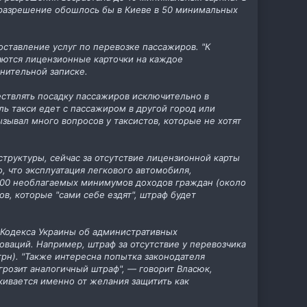
а разрешение обошлось бы в Киеве в 50 минимальных
оставление услуг по перевозке пассажиров. "К
аются лицензионные карточки на каждое
нительной записке.
ествлять посадку пассажиров исключительно в
ль такси едет с пассажиром в другой город или
ызывал много вопросов у таксистов, которые не хотят
труктуры, сейчас за отсутствие лицензионной карты
, что эксплуатация легкового автомобиля,
е 500 необлагаемых минимумов доходов граждан (около
ов, которые "сами себе ездят", штраф будет
Кодекса Украины об административных
ваций. Например, штраф за отсутствие у перевозчика
грн). "Также интересна попытка законодателя
 грозит аналогичный штраф", — говорит Власюк,
кивается именно от желания защитить как