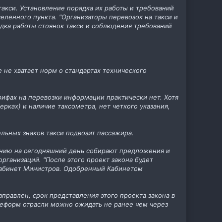
акси. Установление порядка их работы и требований
еленного пункта. "Организаторы перевозок на такси и
ка работы стоянок такси и соблюдения требований
е не хватает норм о стандартах технического
рифах на перевозки информации практически нет. Хотя
рках) и наличие таксометра, нет четкого указания,
ельных знаков такси подвозит пассажира.
оянию на сегодняшний день собирают предложения и
рганизаций. "После этого проект закона будет
 Кабинет Министров. Одобренный Кабинетом
аправлен, срок представления этого проекта закона в
, реформ отрасли можно ожидать не ранее чем через