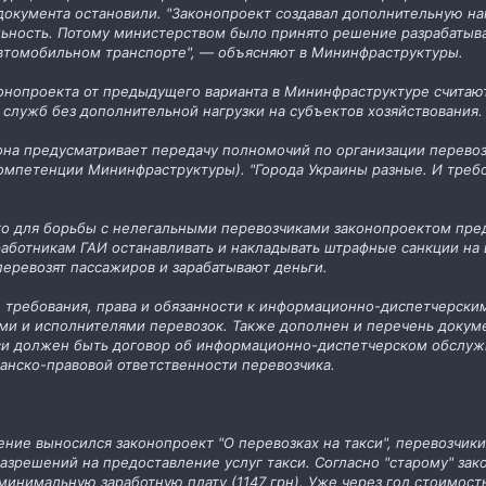
окумента остановили. "Законопроект создавал дополнительную наг
льность. Потому министерством было принято решение разрабатыва
втомобильном транспорте", — объясняют в Мининфраструктуры.
онопроекта от предыдущего варианта в Мининфраструктуре считают
служб без дополнительной нагрузки на субъектов хозяйствования.
кона предусматривает передачу полномочий по организации перевоз
омпетенции Мининфраструктуры). "Города Украины разные. И требов
что для борьбы с нелегальными перевозчиками законопроектом пр
аботникам ГАИ останавливать и накладывать штрафные санкции на 
еревозят пассажиров и зарабатывают деньги.
требования, права и обязанности к информационно-диспетчерским
ми и исполнителями перевозок. Также дополнен и перечень докуме
кси должен быть договор об информационно-диспетчерском обслуж
анско-правовой ответственности перевозчика.
дение выносился законопроект "О перевозках на такси", перевозч
азрешений на предоставление услуг такси. Согласно "старому" зак
минимальную заработную плату (1147 грн). Уже через год стоимост