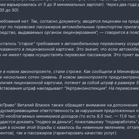
мма варьировалась от 5 до 9 минимальных зарплат). Через два год
35 до 50).
ебований нет. Так, согласно документу, вводятся лицензии на пред
слуг по перевозке пассажиров автомобильным транспортом прилаг
едство, выдаваемых органом лицензирования", — говорится в пояс
осталось "старое" требование к автомобильному перевозчику осущ
казанного в лицензионной карточке. Это значит, что если автомоби
н не имеет права осуществлять перевозки пассажиров. Это пункт в
 в новом законопроекте, стали строже. Как сообщили в Мининфрас
ре нескольких сотен гривень. В новом законопроекте предусмотрено
наличия лицензионной карточки, потянет за собой штраф в размер
яйствования штраф накладывает "Укртрансинспекция". На перевозчик
єПраво" Виталий Власюк также обращает внимание на дополнение 
едусматривающими ответственность за нарушения предложенных но
00 необлагаемых минимумов доходов (то есть 8,5 тыс. — 11,9 тыс. 
 удастся доказать "подвоз за деньги", пожелавшему "подзаработать"
щая в основе этой борьбы с казалось бы невинным явлением, оттал
ентов), так и пассажиров (гарантировать качество услуг).