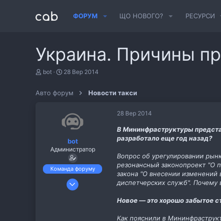
ФОРУМ
ЩО НОВОГО?
РЕСУРСИ
Украина. Причины пр
А
Д
bot
28 Вер 2014
в
а
т
т
Авто форум
Новости такси
о
а
р
с
т
т
28 Вер 2014
е
в
м
о
В Мининфраструктуры представ
и
р
разработало еще год назад?
bot
е
Администратор
н
Вопрос об урегулировании рынк
н
резонансный законопроект "О п
я
Команда форуму
закона "О внесении изменений 
6 Лис 2013
диспетчерских служб". Почему в
487
Новое — это хорошо забытое с
11
cab.pp.ua
Как пояснили в Мининфраструкт