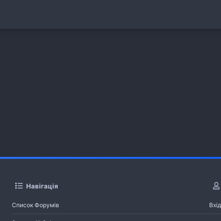
Навігація
Список Форумів
Вхід