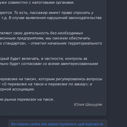
уже совместно с налоговыми органами.
уются. То есть, пассажир имеет право спросить у
т.д. В случае выявления нарушений законодательства
ствляют свою деятельность без необходимых
 законным предприятиям, мы сможем обеспечить
х стандартов», - отметил начальник территориального
орый будет включать, в частности, контроль за
льно будет согласован со всеми заинтересованными
перевозке на такси», которым регулировались вопросы
«О перевозке на такси и перевозке по заказу»; а
орной ассоциации.
и рынка перевозок на такси.
Юлия Шешуряк
Ви повинні увійти або зареєструватися, щоб відповісти.