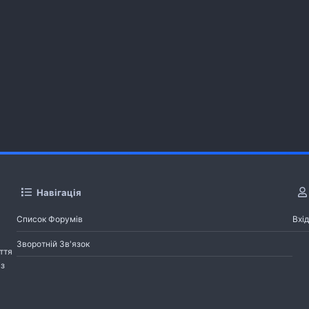
Навігація
Список Форумів
Вхід
Зворотній Зв'язок
ття
із