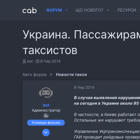
ФОРУМ
ЩО НОВОГО?
РЕСУРСИ
Украина. Пассажира
таксистов
А
Д
bot
8 Чер 2014
в
а
т
т
Авто форум
Новости такси
о
а
р
с
т
т
8 Чер 2014
е
в
м
о
В случае выявления нарушени
и
р
на сегодня в Украине около 9
bot
е
Администратор
н
В частности, в Киеве работает 
н
Остальные же нарушают требова
я
Команда форуму
6 Лис 2013
Управление Укртрансинспекции 
ГАИ проводит рейдовые провер
487