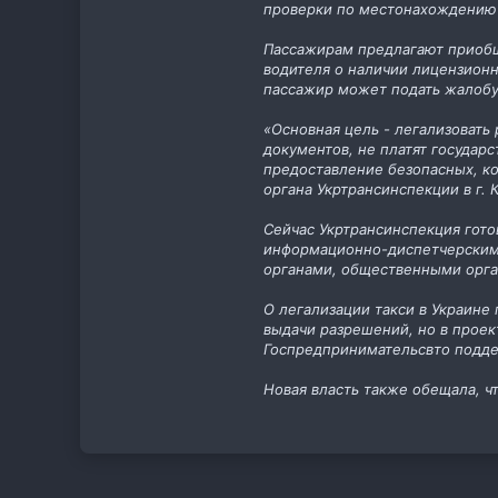
проверки по местонахождению 
11
cab.pp.ua
Пассажирам предлагают приобщи
водителя о наличии лицензионн
пассажир может подать жалобу
«Основная цель - легализовать
документов, не платят госуда
предоставление безопасных, ко
органа Укртрансинспекции в г.
Сейчас Укртрансинспекция готов
информационно-диспетчерскими
органами, общественными орга
О легализации такси в Украине
выдачи разрешений, но в проект
Госпредпринимательсвто подде
Новая власть также обещала, ч