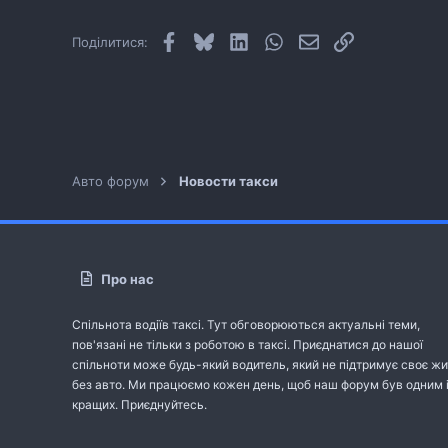
Facebook
Bluesky
LinkedIn
WhatsApp
E-mail
Посилання
Поділитися:
Авто форум
Новости такси
Про нас
Спільнота водіїв таксі. Тут обговорюються актуальні теми,
пов'язані не тільки з роботою в таксі. Приєднатися до нашої
спільноти може будь-який водитель, який не підтримує своє жи
без авто. Ми працюємо кожен день, щоб наш форум був одним 
кращих. Приєднуйтесь.