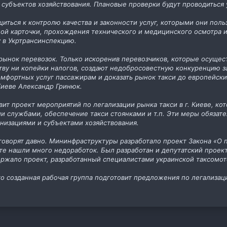
субъектов хозяйствования. Плановые проверки будут проводиться 
ться к контролю качества и законности услуг, которыми они польз
ой карточки, прохождения технического и медицинского осмотра и 
 в Укртрансинспекцию.
 рынок перевозок. Только искоренив перевозчиков, которые осуще
рству ни копейки налогов, создают недобросовестную конкуренцию
мфортных услуг пассажирам и доказать рынок такси до европейски
 Киеве Александр Гринюк.
ит проект мероприятий по легализации рынка такси в г. Киеве, кот
 службами, обеспечение такси стоянками и т.п. Эти меры обязате
низациями и субъектами хозяйствования.
 говорят давно. Мининфраструктуры разработало проект Закона «О 
е нашли много недоработок. Был разработан и депутатский проект 
ржало проект, разработанный специалистами украинской таксомот
то созданная рабочая группа подготовит предложения по легализаци