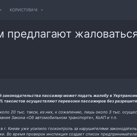
КОРИСТУВАЧІ
м предлагают жаловаться
й законодательства пассажир может подать жалобу в Укртранси
5 % таксистов осуществляют перевозки пассажиров без разрешит
около 20 тыс. такси, из них, к сожалению, лишь около 3 тыс. осуще
ния Закона «Об автомобильном транспорте», КоАП и т.п.
в г. Киеве уже усилило госконтроль за нарушителями законодатель
ки. Во время проверок инспекция создает список предпринимател