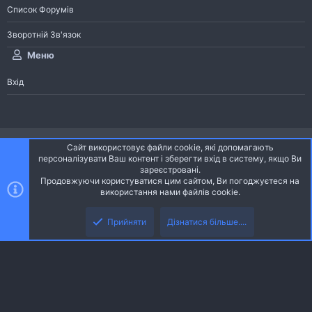
Список Форумів
Зворотній Зв'язок
Меню
Вхід
®
Community platform by XenForo
© 2010-2026 XenForo Ltd.
Сайт використовує файли cookie, які допомагають
Community platform by XenForo © 2010-2022 XenForo Ltd. | dev:
Pages
персоналізувати Ваш контент і зберегти вхід в систему, якщо Ви
зареєстровані.
Продовжуючи користуватися цим сайтом, Ви погоджуєтеся на
Ніч
Українська (UA)
використання нами файлів cookie.
Зверху
Знизу
Зворотній зв'язок
Умови і правила
Політика конфіденційності
Прийняти
Дізнатися більше....
R
Дoпoмoга
S
S