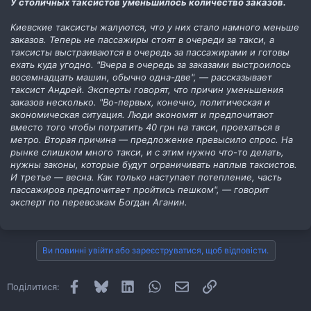
У столичных таксистов уменьшилось количество заказов.
Киевские таксисты жалуются, что у них стало намного меньше
заказов. Теперь не пассажиры стоят в очереди за такси, а
таксисты выстраиваются в очередь за пассажирами и готовы
ехать куда угодно. "Вчера в очередь за заказами выстроилось
восемнадцать машин, обычно одна-две", — рассказывает
таксист Андрей. Эксперты говорят, что причин уменьшения
заказов несколько. "Во-первых, конечно, политическая и
экономическая ситуация. Люди экономят и предпочитают
вместо того чтобы потратить 40 грн на такси, проехаться в
метро. Вторая причина — предложение превысило спрос. На
рынке слишком много такси, и с этим нужно что-то делать,
нужны законы, которые будут ограничивать наплыв таксистов.
И третье — весна. Как только наступает потепление, часть
пассажиров предпочитает пройтись пешком", — говорит
эксперт по перевозкам Богдан Аганин.
Ви повинні увійти або зареєструватися, щоб відповісти.
Facebook
Bluesky
LinkedIn
WhatsApp
E-mail
Посилання
Поділитися: