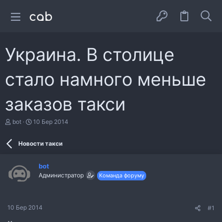
Украина. В столице
стало намного меньше
заказов такси
А
Д
bot
10 Бер 2014
в
а
т
т
Новости такси
о
а
р
с
т
т
bot
е
в
Администратор
Команда форуму
м
о
и
р
е
н
10 Бер 2014
#1
н
я