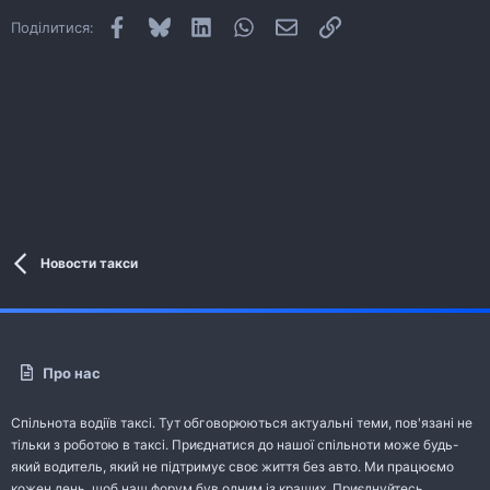
Facebook
Bluesky
LinkedIn
WhatsApp
E-mail
Посилання
Поділитися:
Новости такси
Про нас
Спільнота водіїв таксі. Тут обговорюються актуальні теми, пов'язані не
тільки з роботою в таксі. Приєднатися до нашої спільноти може будь-
який водитель, який не підтримує своє життя без авто. Ми працюємо
кожен день, щоб наш форум був одним із кращих. Приєднуйтесь.