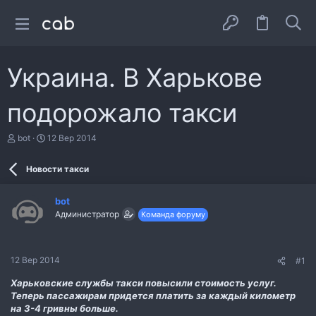
Украина. В Харькове
подорожало такси
А
Д
bot
12 Вер 2014
в
а
т
т
Новости такси
о
а
р
с
т
т
bot
е
в
Администратор
Команда форуму
м
о
и
р
е
н
12 Вер 2014
#1
н
я
Харьковские службы такси повысили стоимость услуг.
Теперь пассажирам придется платить за каждый километр
на 3-4 гривны больше.