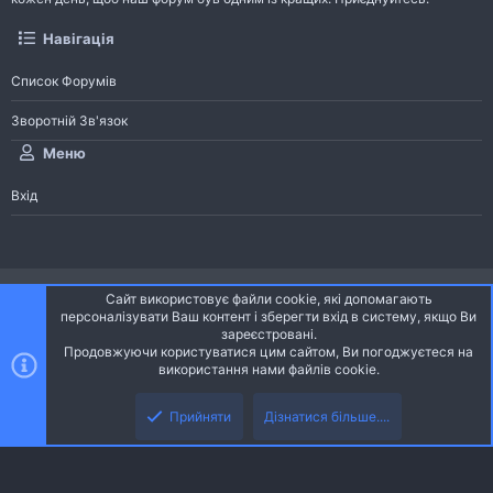
Навігація
Список Форумів
Зворотній Зв'язок
Меню
Вхід
®
Community platform by XenForo
© 2010-2026 XenForo Ltd.
Сайт використовує файли cookie, які допомагають
Community platform by XenForo © 2010-2022 XenForo Ltd. | dev:
Pages
персоналізувати Ваш контент і зберегти вхід в систему, якщо Ви
зареєстровані.
Продовжуючи користуватися цим сайтом, Ви погоджуєтеся на
Ніч
Українська (UA)
використання нами файлів cookie.
Зверху
Знизу
Зворотній зв'язок
Умови і правила
Політика конфіденційності
Прийняти
Дізнатися більше....
R
Дoпoмoга
S
S