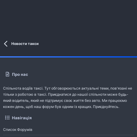
Новости такси
Про нас
Спільнота водіїв таксі. Тут обговорюються актуальні теми, пов'язані не
тільки з роботою в таксі. Приєднатися до нашої спільноти може будь-
який водитель, який не підтримує своє життя без авто. Ми працюємо
кожен день, щоб наш форум був одним із кращих. Приєднуйтесь.
Навігація
Список Форумів