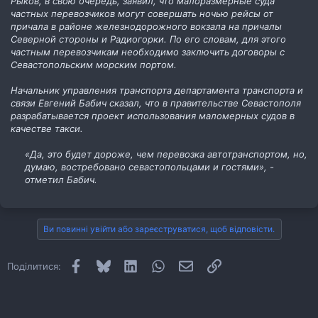
Рыков, в свою очередь, заявил, что малоразмерные суда
частных перевозчиков могут совершать ночью рейсы от
причала в районе железнодорожного вокзала на причалы
Северной стороны и Радиогорки. По его словам, для этого
частным перевозчикам необходимо заключить договоры с
Севастопольским морским портом.
Начальник управления транспорта департамента транспорта и
связи Евгений Бабич сказал, что в правительстве Севастополя
разрабатывается проект использования маломерных судов в
качестве такси.
«Да, это будет дороже, чем перевозка автотранспортом, но,
думаю, востребовано севастопольцами и гостями», -
отметил Бабич.
Ви повинні увійти або зареєструватися, щоб відповісти.
Facebook
Bluesky
LinkedIn
WhatsApp
E-mail
Посилання
Поділитися: