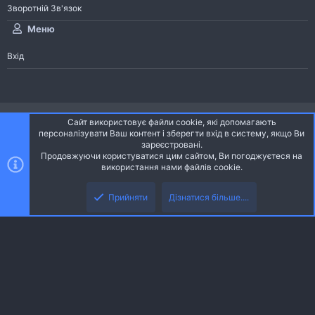
Зворотній Зв'язок
Меню
Вхід
®
Community platform by XenForo
© 2010-2026 XenForo Ltd.
Сайт використовує файли cookie, які допомагають
Community platform by XenForo © 2010-2022 XenForo Ltd. | dev:
Pages
персоналізувати Ваш контент і зберегти вхід в систему, якщо Ви
зареєстровані.
Продовжуючи користуватися цим сайтом, Ви погоджуєтеся на
Ніч
Українська (UA)
використання нами файлів cookie.
Зверху
Знизу
Зворотній зв'язок
Умови і правила
Політика конфіденційності
Прийняти
Дізнатися більше....
R
Дoпoмoга
S
S