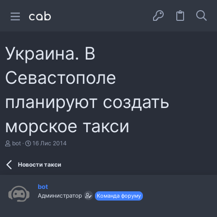
Украина. В
Севастополе
планируют создать
морское такси
А
Д
bot
16 Лис 2014
в
а
т
т
Новости такси
о
а
р
с
т
т
bot
е
в
Администратор
Команда форуму
м
о
и
р
е