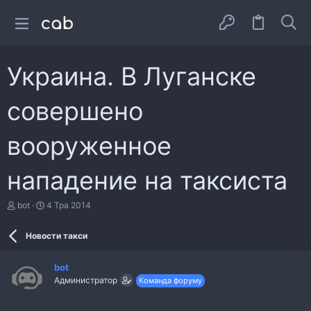
Украина. В Луганске
совершено
вооруженное
нападение на таксиста
А
Д
bot
4 Тра 2014
в
а
т
т
Новости такси
о
а
р
с
т
т
bot
е
в
Администратор
Команда форуму
м
о
и
р
е