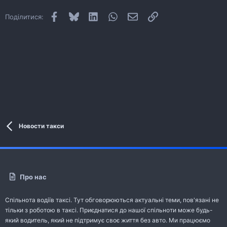
Facebook
Bluesky
LinkedIn
WhatsApp
E-mail
Посилання
Поділитися:
Новости такси
Про нас
Спільнота водіїв таксі. Тут обговорюються актуальні теми, пов'язані не
тільки з роботою в таксі. Приєднатися до нашої спільноти може будь-
який водитель, який не підтримує своє життя без авто. Ми працюємо