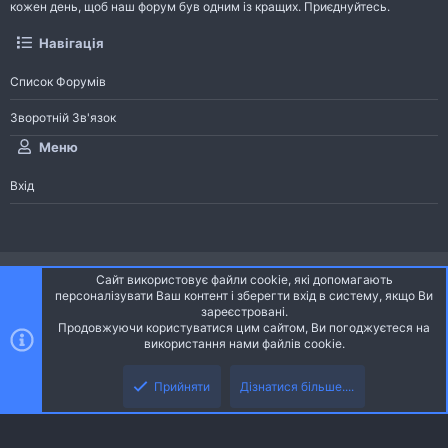
кожен день, щоб наш форум був одним із кращих. Приєднуйтесь.
Навігація
Список Форумів
Зворотній Зв'язок
Меню
Вхід
®
Community platform by XenForo
© 2010-2026 XenForo Ltd.
Сайт використовує файли cookie, які допомагають
Community platform by XenForo © 2010-2022 XenForo Ltd. | dev:
Pages
персоналізувати Ваш контент і зберегти вхід в систему, якщо Ви
зареєстровані.
Продовжуючи користуватися цим сайтом, Ви погоджуєтеся на
Ніч
Українська (UA)
використання нами файлів cookie.
Зверху
Знизу
Зворотній зв'язок
Умови і правила
Політика конфіденційності
Прийняти
Дізнатися більше....
R
Дoпoмoга
S
S