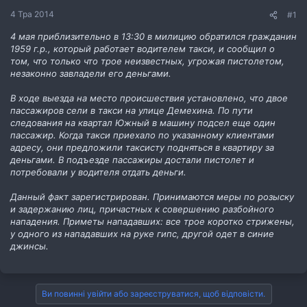
н
4 Тра 2014
#1
н
я
4 мая приблизительно в 13:30 в милицию обратился гражданин
1959 г.р., который работает водителем такси, и сообщил о
том, что только что трое неизвестных, угрожая пистолетом,
незаконно завладели его деньгами.
В ходе выезда на место происшествия установлено, что двое
пассажиров сели в такси на улице Демехина. По пути
следования на квартал Южный в машину подсел еще один
пассажир. Когда такси приехало по указанному клиентами
адресу, они предложили таксисту подняться в квартиру за
деньгами. В подъезде пассажиры достали пистолет и
потребовали у водителя отдать деньги.
Данный факт зарегистрирован. Принимаются меры по розыску
и задержанию лиц, причастных к совершению разбойного
нападения. Приметы нападавших: все трое коротко стрижены,
у одного из нападавших на руке гипс, другой одет в синие
джинсы.
Ви повинні увійти або зареєструватися, щоб відповісти.