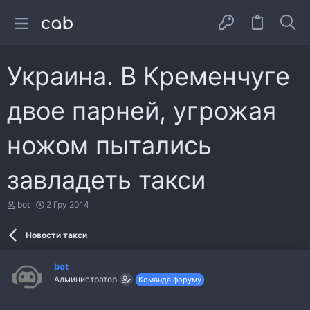
Украина. В Кременчуге
двое парней, угрожая
ножом пытались
завладеть такси
А
Д
bot
2 Гру 2014
в
а
т
т
Новости такси
о
а
р
с
т
т
bot
е
в
Администратор
Команда форуму
м
о
и
р
е