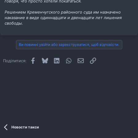
говоря, что просто хотели покататься.
Решением Кременчугского районного суда им назначено
наказание в виде одиннадцати и двенадцати лет лишения
свободы.
Ви повинні увійти або зареєструватися, щоб відповісти.
Facebook
Bluesky
LinkedIn
WhatsApp
E-mail
Посилання
Поділитися:
Новости такси