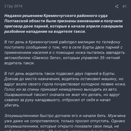
н
2 Гру 2014
#1
н
я
Недавно решением Кременчугского районного суда
Полтавской области были признаны виновными и получили
приговор двое парней, которые в начале апреля совершили
разбойное нападение на водителя такси.
В тот день в Кременчугский райотдел милиции по телефону
поступило сообщение о том, что в селе Бурты двое парней с
применением насилия и с помощью ножа пытались завладеть
автомобилем «Daewoo Sens», которым управлял 35-летний
водитель такси.
В тот день водитель такси подвозил двух парней в Бурты.
Доехав до места назначения, водитель остановил машину, но
вдруг возле своего горла почувствовал холодное лезвие ножа.
Голос из-за спины приказал немедленно выходить из авто.
Ошарашенный таксист сначала не знал что делать, но вдруг
схватил за руку нападавшего, отбросил от себя и начал
убегать.
Злоумышленники быстро догнали его и начали бить. Мужчина
уже даже не сопротивлялся, только просил отпустить. Однако
злоумышленники, которые открыто показали свои лица, не