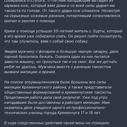
собирались отступать. 17-летний нападающий вытащил из
кармана нож, который взял дома и со всей силы ударил им
таксиста по голове. От такого удара нож сломался. Несмотря
на серьезные ножевые ранения, потерпевший сопротивлялся,
кричал и умолял о помощи.
Крики о помощи услышал 55-летний житель с. Бурты, который
в это время уже собирался спать. Он решил пойти посмотреть,
что там случилось, взяв с собой свою собаку.
Увидев мужчину с фонарем и большую черную овчарку, двое
парней бросились бежать. Сначала один из них пытался
завести машину, но тронуться так и не смог. Все же догнать
ребят не удалось. Мужчина вместе с раненым таксистом
вызвали милицию и врачей.
На поиски злоумышленников были брошены все силы
милиции Кременчугского района, а также представители
общественных формирований и кременчугские таксисты.
Проделанная работа дала свой результат. Уже под утро
нападавшие были доставлены в райотдел милиции. Ими
оказались двое учащихся одного из профессионально-
технических училищ города Кременчуга 17 и 18 лет.
В ходе следственных действий своей вины не отрицали,