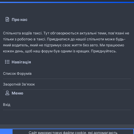
Про нас
Спільнота водіїв таксі. Тут обговорюються актуальні теми, пов'язані не
тільки з роботою в таксі. Приєднатися до нашої спільноти може будь-
який водитель, який не підтримує своє життя без авто. Ми працюємо
кожен день, щоб наш форум був одним із кращих. Приєднуйтесь.
Навігація
Список Форумів
Зворотній Зв'язок
Меню
Вхід
®
Community platform by XenForo
© 2010-2026 XenForo Ltd.
Сайт використовує файли cookie, які допомагають