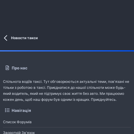
Новости такси
Про нас
Спільнота водіїв таксі. Тут обговорюються актуальні теми, пов'язані не
тільки з роботою в таксі. Приєднатися до нашої спільноти може будь-
який водитель, який не підтримує своє життя без авто. Ми працюємо
кожен день, щоб наш форум був одним із кращих. Приєднуйтесь.
Навігація
Список Форумів
Зворотній Зв'язок