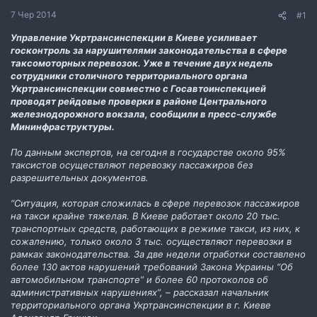
н
7 Чер 2014
#1
н
я
Управление Укртрансинспекции в Киеве усиливает
госконтроль за нарушителями законодательства в сфере
таксомоторных перевозок. Уже в течение двух недель
сотрудники столичного территориального органа
Укртрансинспекции совместно с Госавтоинспекцией
проводят рейдовые проверки в районе Центрального
железнодорожного вокзала, сообщили в пресс-службе
Мининфраструктуры.
По данным экспертов, на сегодня в государстве около 95%
таксистов осуществляют перевозку пассажиров без
разрешительных документов.
“Ситуация, которая сложилась в сфере перевозок пассажиров
на такси крайне тяжелая. В Киеве работает около 20 тыс.
транспортных средств, работающих в режиме такси, из них, к
сожалению, только около 3 тыс. осуществляют перевозки в
рамках законодательства. За две недели отработки составлено
более 130 актов нарушений требований Закона Украины “Об
автомобильном транспорте” и более 60 протоколов об
административных нарушениях”, – рассказал начальник
территориального органа Укртрансинспекции в г. Киеве