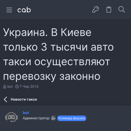
Украина. В Киеве
только 3 тысячи авто
такси осуществляют
перевозку законно
А
Д
bot
7 Чер 2014
в
а
т
т
Новости такси
о
а
р
с
т
т
bot
е
в
Администратор
Команда форуму
м
о
и
р
е