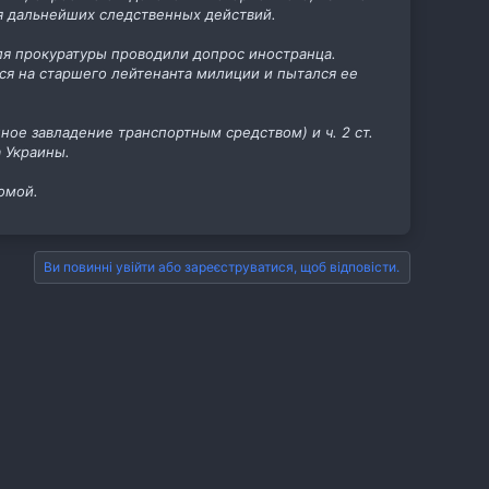
я дальнейших следственных действий.
ля прокуратуры проводили допрос иностранца.
я на старшего лейтенанта милиции и пытался ее
ное завладение транспортным средством) и ч. 2 ст.
а Украины.
омой.
Ви повинні увійти або зареєструватися, щоб відповісти.