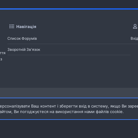
Навігація
Список Форумів
Вхід
Зворотній Зв'язок
ття
із
Pages
рсоналізувати Ваш контент і зберегти вхід в систему, якщо Ви заре
йтом, Ви погоджуєтеся на використання нами файлів cookie.
Зворотній зв'язок