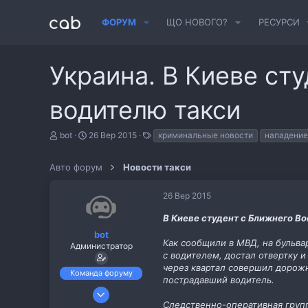
ФОРУМ
ЩО НОВОГО?
РЕСУРСИ
Украина. В Киеве ст
водителю такси
А
Д
Т
bot
26 Вер 2015
криминальные новости
нападение
в
а
е
т
т
г
Авто форум
о
а
Новости такси
и
р
с
т
т
26 Вер 2015
е
в
м
о
В Киеве студент с Ближнего В
и
р
е
bot
Как сообщили в МВД, на бульва
н
Администратор
н
с водителем, достал отвертку и
я
через квартал совершил дорож
Команда форуму
пострадавший водитель.
6 Лис 2013
Следственно-оперативная груп
487