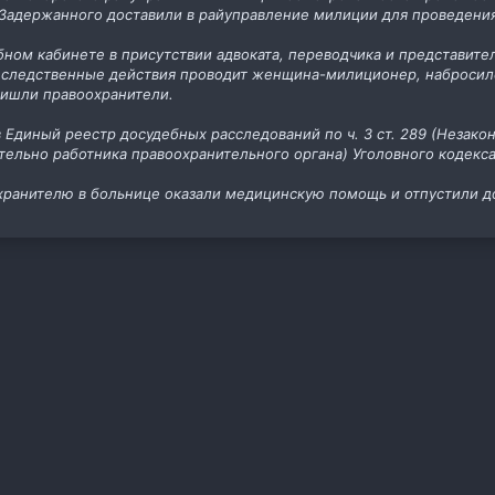
 Задержанного доставили в райуправление милиции для проведени
бном кабинете в присутствии адвоката, переводчика и представите
о следственные действия проводит женщина-милиционер, набросилс
ришли правоохранители.
 Единый реестр досудебных расследований по ч. 3 ст. 289 (Незакон
ительно работника правоохранительного органа) Уголовного кодекс
ранителю в больнице оказали медицинскую помощь и отпустили д