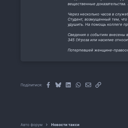
вещественные доказательства.
11
cab.pp.ua
Через несколько часов в служе
Студент, возмущенный тем, чт
удушить. На помощь коллеге п
Сведения о событиях внесены в
345 (Угроза или насилие относ
Потерпевшей женщине-правоох
Facebook
Bluesky
LinkedIn
WhatsApp
E-mail
Посилання
Поділитися:
Авто форум
Новости такси