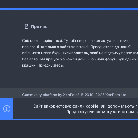
Про нас
Спільнота водіїв таксі. Тут обговорюються актуальні теми,
пов'язані не тільки з роботою в таксі. Приєднатися до нашої
спільноти може будь-який водитель, який не підтримує своє жи
без авто. Ми працюємо кожен день, щоб наш форум був одним 
кращих. Приєднуйтесь.
®
Community platform by XenForo
© 2010-2026 XenForo Ltd.
Community platform by XenForo © 2010-2022 XenForo Ltd. | dev:
Сайт використовує файли cookie, які допомагають пе
Продовжуючи користуватися цим са
Ніч
Українська (UA)