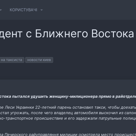
КОРИСТУВАЧІ
удент с Ближнего Востока
 на таксиста
новости киев
остока пытался удушить женщину-милиционера прямо в райотдел
ре Леси Украинки 22-летний парень остановил такси, чтобы доехат
 стал угрожать, после чего владелец автомобиля выскочил из салон
но-транспортное происшествие и его задержали патрульные полиц
па Печерского райуправляння милиции осмотрела место происшест