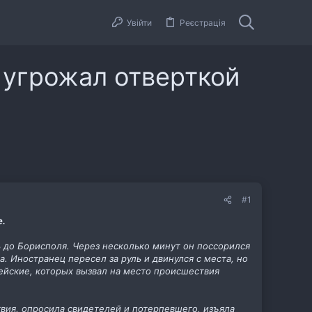
Увійти
Реєстрація
 угрожал отверткой
#1
е.
ь до Борисполя. Через несколько минут он поссорился
а. Иностранец пересел за руль и двинулся с места, но
ейские, которых вызвал на место происшествия
вия, опросила свидетелей и потерпевшего, изъяла