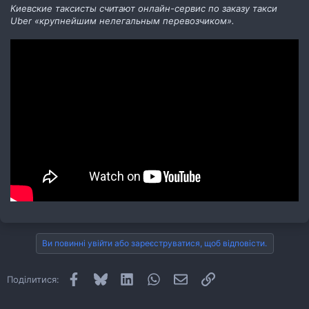
Киевские таксисты считают онлайн-сервис по заказу такси
Uber «крупнейшим нелегальным перевозчиком».
Ви повинні увійти або зареєструватися, щоб відповісти.
Facebook
Bluesky
LinkedIn
WhatsApp
E-mail
Посилання
Поділитися: