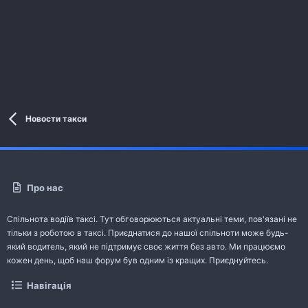
Новости такси
Про нас
Спільнота водіїв таксі. Тут обговорюються актуальні теми, пов'язані не
тільки з роботою в таксі. Приєднатися до нашої спільноти може будь-
який водитель, який не підтримує своє життя без авто. Ми працюємо
кожен день, щоб наш форум був одним із кращих. Приєднуйтесь.
Навігація