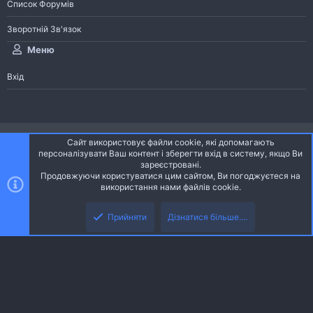
Список Форумів
Зворотній Зв'язок
Меню
Вхід
®
Community platform by XenForo
© 2010-2026 XenForo Ltd.
Сайт використовує файли cookie, які допомагають
Community platform by XenForo © 2010-2022 XenForo Ltd. | dev:
Pages
персоналізувати Ваш контент і зберегти вхід в систему, якщо Ви
зареєстровані.
Продовжуючи користуватися цим сайтом, Ви погоджуєтеся на
Ніч
Українська (UA)
використання нами файлів cookie.
Зверху
Знизу
Зворотній зв'язок
Умови і правила
Політика конфіденційності
Прийняти
Дізнатися більше....
R
Дoпoмoга
S
S