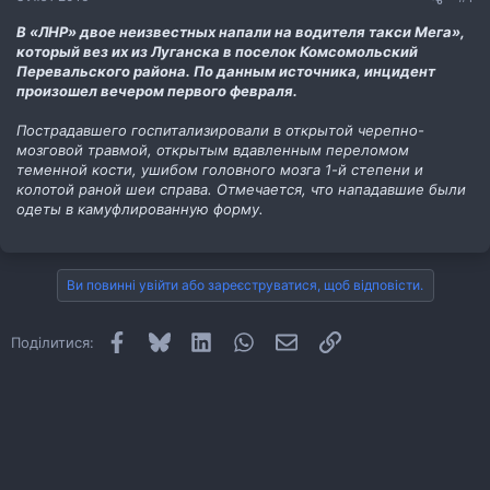
В «ЛНР» двое неизвестных напали на водителя такси Мега»,
который вез их из Луганска в поселок Комсомольский
Перевальского района. По данным источника, инцидент
произошел вечером первого февраля.
Пострадавшего госпитализировали в открытой черепно-
мозговой травмой, открытым вдавленным переломом
теменной кости, ушибом головного мозга 1-й степени и
колотой раной шеи справа. Отмечается, что нападавшие были
одеты в камуфлированную форму.
Ви повинні увійти або зареєструватися, щоб відповісти.
Facebook
Bluesky
LinkedIn
WhatsApp
E-mail
Посилання
Поділитися: