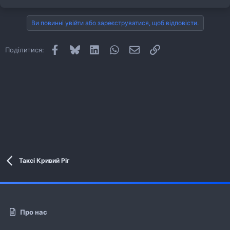
Ви повинні увійти або зареєструватися, щоб відповісти.
Facebook
Bluesky
LinkedIn
WhatsApp
E-mail
Посилання
Поділитися:
Таксі Кривий Ріг
Про нас