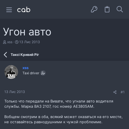
Угон авто
А
Д
xss
13 Лис 2013
в
а
т
т
Таксі Кривий Ріг
о
а
р
с
т
т
xss
е
в
Taxi driver
м
о
и
р
е
н
13 Лис 2013
#1
н
я
Только что передали на Вивате, что угнали авто водителя
службы. Марка ВАЗ 2107, гос номер АЕ3805АМ.
Вобщем смотрим в оба, всякий может оказаться на его месте,
не оставайтесь равнодушними к чужой проблемме.