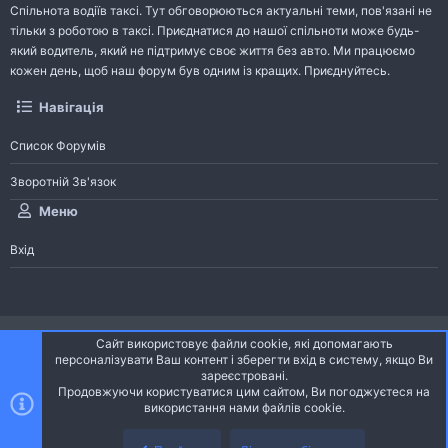
Спільнота водіїв таксі. Тут обговорюються актуальні теми, пов'язані не
тільки з роботою в таксі. Приєднатися до нашої спільноти може будь-
який водитель, який не підтримує своє життя без авто. Ми працюємо
кожен день, щоб наш форум був одним із кращих. Приєднуйтесь.
Навігація
Список Форумів
Зворотній Зв'язок
Меню
Вхід
®
Community platform by XenForo
© 2010-2026 XenForo Ltd.
Сайт використовує файли cookie, які допомагають
Community platform by XenForo © 2010-2022 XenForo Ltd. | dev:
Pages
персоналізувати Ваш контент і зберегти вхід в систему, якщо Ви
зареєстровані.
Продовжуючи користуватися цим сайтом, Ви погоджуєтеся на
Ніч
Українська (UA)
використання нами файлів cookie.
Зверху
Знизу
Зворотній зв'язок
Умови і правила
Політика конфіденційності