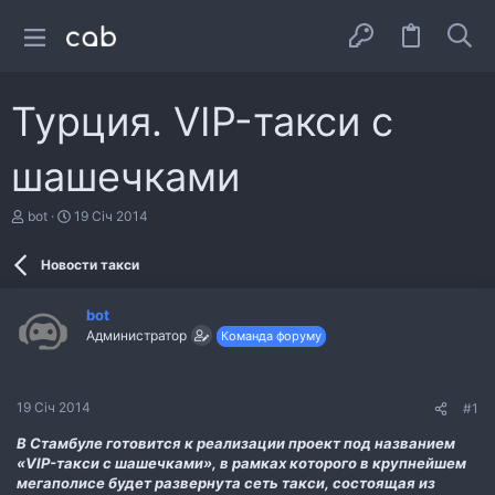
Турция. VIP-такси с
шашечками
А
Д
bot
19 Січ 2014
в
а
т
т
Новости такси
о
а
р
с
т
т
bot
е
в
Администратор
Команда форуму
м
о
и
р
е
н
19 Січ 2014
#1
н
я
В Стамбуле готовится к реализации проект под названием
«VIP-такси с шашечками», в рамках которого в крупнейшем
мегаполисе будет развернута сеть такси, состоящая из