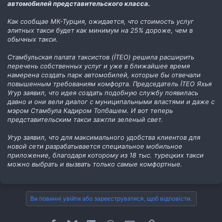
автомобилей представительского класса.
Как сообщае МК-Турция, ожидается, что стоимость услуг
элитных такси будет как минимум на 25% дороже, чем в
обычных такси.
Стамбульская палата таксистов (İTEO) решила расширить
перечень собственных услуг и уже в ближайшее время
намерена создать парк автомобилей, которые бы отвечали
повышенным требованиям комфорта. Председатель İTEO Яхья
Угур заявил, что идея создать подобную службу появилась
давно и они вели диалог с муниципальными властями и даже с
мэром Стамбула Кадиром Топбашем. И вот теперь
представительским такси зажгли зеленый свет.
Угур заявил, что для максимального удобства клиентов для
новой сети разрабатывается специальное мобильное
приложение, благодаря которому из 18 тыс. турецких такси
можно выбрать и вызвать только самые комфортные.
Ви повинні увійти або зареєструватися, щоб відповісти.