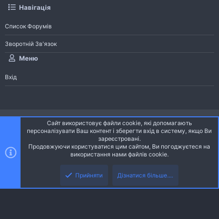
Навігація
Список Форумів
Зворотній Зв'язок
Меню
Вхід
®
Community platform by XenForo
© 2010-2026 XenForo Ltd.
Сайт використовує файли cookie, які допомагають
Community platform by XenForo © 2010-2022 XenForo Ltd. | dev:
Pages
персоналізувати Ваш контент і зберегти вхід в систему, якщо Ви
зареєстровані.
Продовжуючи користуватися цим сайтом, Ви погоджуєтеся на
Ніч
Українська (UA)
використання нами файлів cookie.
Зверху
Знизу
Зворотній зв'язок
Умови і правила
Політика конфіденційності
Прийняти
Дізнатися більше....
R
Дoпoмoга
S
S