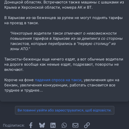
Донецкой областях. Встречаются также машины с шашками из
Крыма и Херсонской области, номера AK и BT.
В Харькове из-за беженцев за рулем не могут поднять тарифы
на проезд в такси.
"Некоторые водители такси отмечают о невозможности
повышения тарифов в Харькове из-за демпинга со стороны
таксистов, которые перебрались в "первую столицу" из
зоны АТО."
Таксисты-беженцы еще ничего ездят, а вот обычные водители
на дороге вообще как немые ездят, подрезают, повороты не
включают.
Короче на фоне
падения спроса на такси
, увеличения цен на
бензин, увеличения конкуренции, работать становится все
труднее и труднее...
Ви повинні увійти або зареєструватися, щоб відповісти.
Facebook
Bluesky
LinkedIn
WhatsApp
E-mail
Посилання
Поділитися: