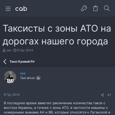
Таксисты с зоны АТО на
дорогах нашего города
А
Д
xss
6 Гру 2014
в
а
т
т
Таксі Кривий Ріг
о
а
р
с
т
т
xss
е
в
Taxi driver
м
о
и
р
е
н
6 Гру 2014
#1
н
я
В последнее время заметил увеличение количества такси с
востока Украины, а точнее с зоны АТО, в частности машины с
номерными знаками AH и BB, которые относятся к Луганской и