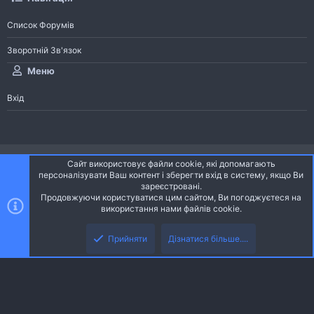
Список Форумів
Зворотній Зв'язок
Меню
Вхід
®
Community platform by XenForo
© 2010-2026 XenForo Ltd.
Сайт використовує файли cookie, які допомагають
Community platform by XenForo © 2010-2022 XenForo Ltd. | dev:
Pages
персоналізувати Ваш контент і зберегти вхід в систему, якщо Ви
зареєстровані.
Продовжуючи користуватися цим сайтом, Ви погоджуєтеся на
Ніч
Українська (UA)
використання нами файлів cookie.
Зверху
Знизу
Зворотній зв'язок
Умови і правила
Політика конфіденційності
Прийняти
Дізнатися більше....
R
Дoпoмoга
S
S