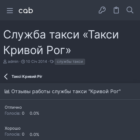
Служба такси «Такси
Кривой Рог»
А
Д
Т
admin
10 Січ 2014
службы такси
в
а
е
т
т
г
о
а
и
Таксі Кривий Ріг
р
с
т
т
Отзывы работы службы такси "Кривой Рог"
е
в
м
о
и
р
е
Отлично
н
Голосів:
0
0.0%
н
я
Хорошо
Голосів:
0
0.0%