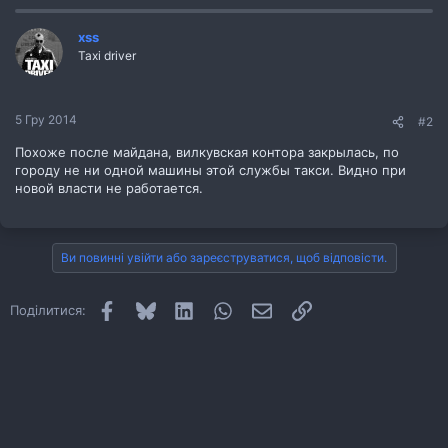
xss
Taxi driver
5 Гру 2014
#2
Похоже после майдана, вилкувская контора закрылась, по
городу не ни одной машины этой службы такси. Видно при
новой власти не работается.
Ви повинні увійти або зареєструватися, щоб відповісти.
Facebook
Bluesky
LinkedIn
WhatsApp
E-mail
Посилання
Поділитися: