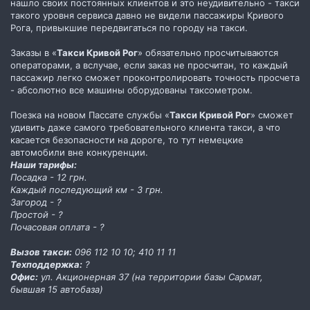
нашло своих постоянных клиентов и это неудивительно - такси
такого уровня сервиса давно не видели пассажиры Кривого
Рога, привыкшие передвигаться по городу на такси.
Заказы в «
Такси Кривой Рог
» обязательно просчитываются
операторами, а вслучае, если заказ не просчитан, то каждый
пассажир легко сможет проконтролировать точность просчета
- абсолютно все машины оборудованы таксометром.
Поезка на новом Пассате службы «
Такси Кривой Рог
» сможет
удивить даже самого требовательного клиента такси, а что
касается безопасности на дороге, то тут немецкие
автомобили вне конкуренции.
Наши тарифы:
Посадка - 12 грн.
Каждый последующий км - 3 грн.
Загород - ?
Простой - ?
Почасовая оплата - ?
Вызов такси:
096 112 10 10; 410 11 11
Техподдержка:
?
Офис:
ул. Акционерная 37 (на территории базы Сармат,
бывшая 15 автобаза)