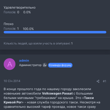
Удовлетворительно
Голосів:
0
0.0%
Плохо
Голосів:
1
100.0%
Кількість людей, що взяли участь в опитувані
1
admin
A
Администратор
Команда форуму
10 Січ 2014
#1
В конце прошлого года по нашему городу заколесили
новенькие автомобили
Volkswagen Passat
с большими
белыми матовыми "гребешками" на крыше. Это «
Такси
Кривой Рог
» - новая служба городского такси. Несмотря на
сравнительно высокий тариф проезда, новое такси сразу