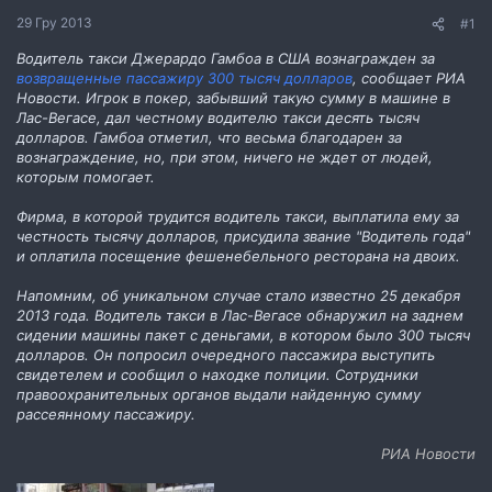
н
29 Гру 2013
#1
н
я
Водитель такси Джерардо Гамбоа в США вознагражден за
возвращенные пассажиру 300 тысяч долларов
, сообщает РИА
Новости. Игрок в покер, забывший такую сумму в машине в
Лас-Вегасе, дал честному водителю такси десять тысяч
долларов. Гамбоа отметил, что весьма благодарен за
вознаграждение, но, при этом, ничего не ждет от людей,
которым помогает.
Фирма, в которой трудится водитель такси, выплатила ему за
честность тысячу долларов, присудила звание "Водитель года"
и оплатила посещение фешенебельного ресторана на двоих.
Напомним, об уникальном случае стало известно 25 декабря
2013 года. Водитель такси в Лас-Вегасе обнаружил на заднем
сидении машины пакет с деньгами, в котором было 300 тысяч
долларов. Он попросил очередного пассажира выступить
свидетелем и сообщил о находке полиции. Сотрудники
правоохранительных органов выдали найденную сумму
рассеянному пассажиру.
РИА Новости