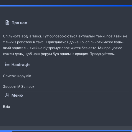
Про нас
Спільнота водіїв таксі. Тут обговорюються актуальні теми, пов'язані не
тільки з роботою в таксі. Приєднатися до нашої спільноти може будь-
який водитель, який не підтримує своє життя без авто. Ми працюємо
кожен день, щоб наш форум був одним із кращих. Приєднуйтесь.
Навігація
Список Форумів
Зворотній Зв'язок
Меню
Вхід
®