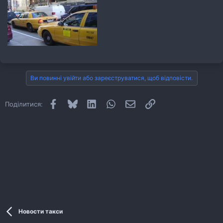
Ви повинні увійти або зареєструватися, щоб відповісти.
Facebook
Bluesky
LinkedIn
WhatsApp
E-mail
Посилання
Поділитися:
Новости такси