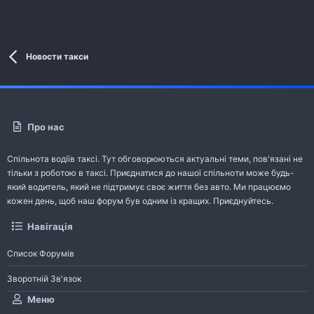
Новости такси
Про нас
Спільнота водіїв таксі. Тут обговорюються актуальні теми, пов'язані не
тільки з роботою в таксі. Приєднатися до нашої спільноти може будь-
який водитель, який не підтримує своє життя без авто. Ми працюємо
кожен день, щоб наш форум був одним із кращих. Приєднуйтесь.
Навігація
Список Форумів
Зворотній Зв'язок
Меню