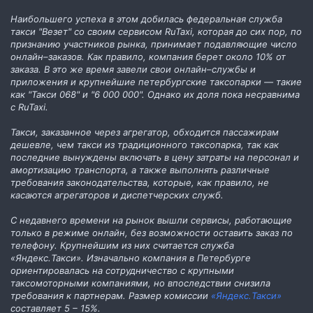
Наибольшего успеха в этом добилась федеральная служба
такси "Везет" со своим сервисом RuTaxi, которая до сих пор, по
признанию участников рынка, принимает подавляющие число
онлайн–заказов. Как правило, компания берет около 10% от
заказа. В это же время завели свои онлайн–службы и
приложения и крупнейшие петербургские таксопарки — такие
как "Такси 068" и "6 000 000". Однако их доля пока несравнима
с RuTaxi.
Такси, заказанное через агрегатор, обходится пассажирам
дешевле, чем такси из традиционного таксопарка, так как
последние вынуждены включать в цену затраты на персонал и
амортизацию транспорта, а также выполнять различные
требования законодательства, которые, как правило, не
касаются агрегаторов и диспетчерских служб.
С недавнего времени на рынок вышли сервисы, работающие
только в режиме онлайн, без возможности оставить заказ по
телефону. Крупнейшим из них считается служба
«Яндекс.Такси». Изначально компания в Петербурге
ориентировалась на сотрудничество с крупными
таксомоторными компаниями, но впоследствии снизила
требования к партнерам. Размер комиссии
«Яндекс.Такси»
составляет 5 – 15%.