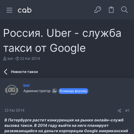
Россия. Uber - служба
такси от Google
А
Д
bot
22 Кві 2014
в
а
т
т
Новости такси
о
а
р
с
т
т
bot
е
в
Администратор
Команда форуму
м
о
и
р
е
н
22 Кві 2014
#1
н
я
В Петербурге растет конкуренция на рынке онлайн–служб
вызова такси. В 2014 году выйти на него планирует
развивающийся на деньги корпорации Google американский