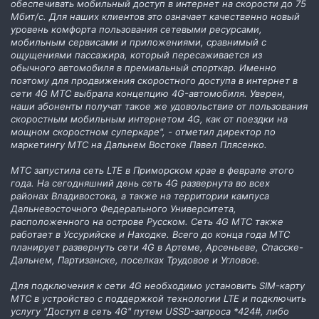
обеспечивать мобильный доступ в интернет на скорости до 75
Мбит/с. Для наших клиентов это означает качественно новый
уровень комфорта пользования сетевыми ресурсами,
мобильным сервисами и приложениями, сравнимый с
ощущениями пассажира, который пересаживается из
обычного автомобиля в премиальный спорткар. Именно
поэтому для продвижения скоростного доступа в интернет в
сети 4G МТС выбрала концепцию 4G-автомобиля. Уверен,
наши абоненты получат такое же удовольствие от пользования
скоростным мобильным интернетом 4G, как от поездки на
мощном скоростном суперкаре", - отметил директор по
маркетингу МТС на Дальнем Востоке Павел Плясенко.
МТС запустила сеть LTE в Приморском крае в феврале этого
года. На сегодняшний день сеть 4G развернута во всех
районах Владивостока, а также на территории кампуса
Дальневосточного Федерального Университета,
расположенного на острове Русском. Сеть 4G МТС также
работает в Уссурийске и Находке. Всего до конца года МТС
планирует развернуть сети 4G в Артеме, Арсеньеве, Спасске-
Дальнем, Партизанске, поселках Трудовое и Угловое.
Для подключения к сети 4G необходимо установить SIM-карту
МТС в устройство с поддержкой технологии LTE и подключить
услугу "Доступ в сеть 4G" путем USSD-запроса *424#, либо