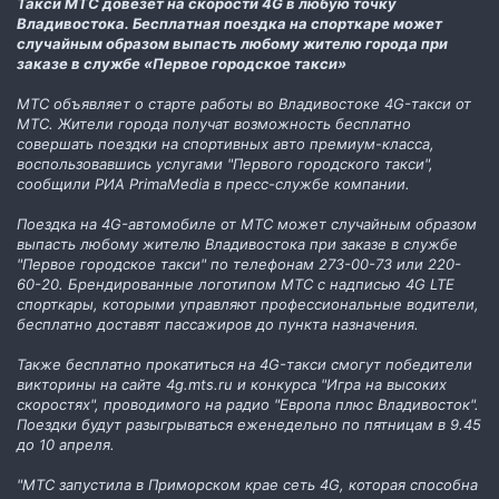
Такси МТС довезет на скорости 4G в любую точку
Владивостока. Бесплатная поездка на спорткаре может
случайным образом выпасть любому жителю города при
заказе в службе «Первое городское такси»
МТС объявляет о старте работы во Владивостоке 4G-такси от
МТС. Жители города получат возможность бесплатно
совершать поездки на спортивных авто премиум-класса,
воспользовавшись услугами "Первого городского такси",
сообщили РИА PrimaMedia в пресс-службе компании.
Поездка на 4G-автомобиле от МТС может случайным образом
выпасть любому жителю Владивостока при заказе в службе
"Первое городское такси" по телефонам 273-00-73 или 220-
60-20. Брендированные логотипом МТС с надписью 4G LTE
спорткары, которыми управляют профессиональные водители,
бесплатно доставят пассажиров до пункта назначения.
Также бесплатно прокатиться на 4G-такси смогут победители
викторины на сайте 4g.mts.ru и конкурса "Игра на высоких
скоростях", проводимого на радио "Европа плюс Владивосток".
Поездки будут разыгрываться еженедельно по пятницам в 9.45
до 10 апреля.
"МТС запустила в Приморском крае сеть 4G, которая способна