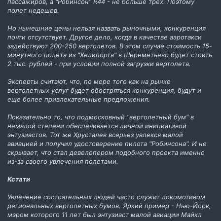
пассажиров, а "Робинсон" R44 - не больше трех. Поэтому
полет недешев.
Но нынешние цены нельзя назвать рыночными, конкуренция
почти отсутствует. Другое дело, когда в качестве аэротакси
задействуют 200-250 вертолетов. В этом случае стоимость 15-
минутного полета из "Хелипорта" в Шереметьево будет стоить
2 тыс. рублей - при условии полной загрузки вертолета.
Эксперты считают, что, по мере того как на рынке
вертолетных услуг будет обостряться конкуренция, будут и
еще более привлекательные предложения.
Показательно то, что подмосковный "вертолетный бум" в
немалой степени обеспечивается личной инициативой
энтузиастов. Тот же Хрусталев всерьез увлекся малой
авиацией и получил удостоверение пилота "Робинсона". И не
скрывает, что стал девелопером подобного проекта именно
из-за своего увлечения полетами.
Кстати
Увлечение состоятельных людей часто служит локомотивом
региональных вертолетных бумов. Яркий пример - Нью-Йорк,
мэром которого 11 лет был энтузиаст малой авиации Майкл