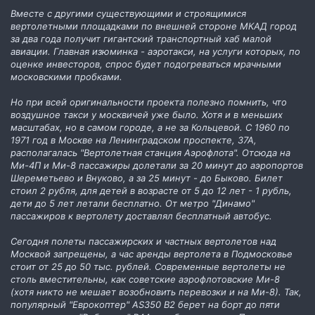
Вместе с другими существующими и строящимися
вертолетными площадками по внешней стороне МКАД город
за два года получит гигантский транспортный хаб малой
авиации. Главная изюминка - аэротакси, на услуги которых, по
оценке инвесторов, спрос будет подогреваться мрачными
московскими пробками.
Но при всей оригинальности проекта полезно помнить, что
воздушное такси у москвичей уже было. Хотя и в меньших
масштабах, но в самом городе, а не за Кольцевой. С 1960 по
1971 год в Москве на Ленинградском проспекте, 37А,
располагалась "Вертолетная станция Аэрофлота". Отсюда на
Ми-4П и Ми-8 пассажиры долетали за 20 минут до аэропортов
Шереметьево и Внуково, а за 25 минут - до Быково. Билет
стоил 2 рубля, для детей в возрасте от 5 до 12 лет - 1 рубль,
дети до 5 лет летали бесплатно. От метро "Динамо"
пассажиров к вертолету доставлял бесплатный автобус.
Сегодня полеты пассажирских и частных вертолетов над
Москвой запрещены, а час аренды вертолета в Подмосковье
стоит от 25 до 50 тыс. рублей. Современные вертолеты не
столь вместительны, как советские аэрофлотовские Ми-8
(хотя никто не мешает возобновить перевозки и на Ми-8). Так,
популярный "Еврокоптер" AS350 B2 берет на борт до пяти