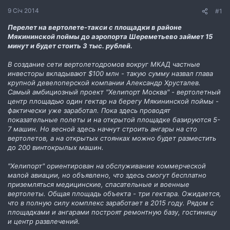
н
9 Січ 2014
#1
н
я
Перелет на вертолете-такси с площадки в районе
Мякининской поймы до аэропорта Шереметьево займет 15
минут и будет стоить 3 тыс. рублей.
В создание сети вертолетодромов вокруг МКАД частные
инвесторы вкладывают $100 млн - такую сумму назвал глава
крупной девелоперской компании Александр Хрусталев.
Самый амбициозный проект "Хелипорт Москва" - вертолетный
центр площадью один гектар на берегу Мякининской поймы -
фактически уже заработал. Пока здесь проводят
показательные полеты и на открытой площадке базируются 5-
7 машин. Но весной здесь начнут строить ангары на сто
вертолетов, а на открытых стоянках можно будет разместить
до 200 винтокрылых машин.
"Хелипорт" ориентирован на обслуживание коммерческой
малой авиации, но объявлено, что здесь смогут бесплатно
приземляться медицинские, спасательные и военные
вертолеты. Общая площадь объекта - три гектара. Ожидается,
что в полную силу комплекс заработает в 2015 году. Рядом с
площадками и ангарами построят ремонтную базу, гостиницу
и центр развлечений.