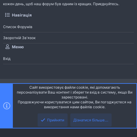
кожен день, щоб наш форум був одним із кращих. Приєднуйтесь.
Навігація
Список Форумів
Зворотній Зв'язок
Меню
Вхід
®
Community platform by XenForo
© 2010-2026 XenForo Ltd.
Сайт використовує файли cookie, які допомагають
Community platform by XenForo © 2010-2022 XenForo Ltd. | dev:
Pages
персоналізувати Ваш контент і зберегти вхід в систему, якщо Ви
зареєстровані.
Продовжуючи користуватися цим сайтом, Ви погоджуєтеся на
Ніч
Українська (UA)
використання нами файлів cookie.
Зверху
Знизу
Зворотній зв'язок
Умови і правила
Політика конфіденційності
Прийняти
Дізнатися більше....
R
Дoпoмoга
S
S