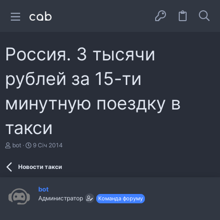
Россия. 3 тысячи
рублей за 15-ти
минутную поездку в
такси
А
Д
bot
9 Січ 2014
в
а
т
т
Новости такси
о
а
р
с
т
т
bot
е
в
Администратор
Команда форуму
м
о
и
р
е