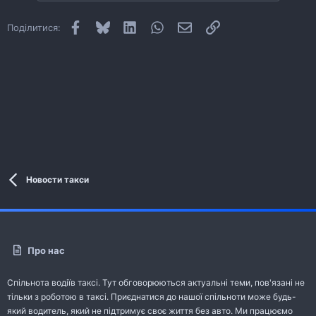
Facebook
Bluesky
LinkedIn
WhatsApp
E-mail
Посилання
Поділитися:
Новости такси
Про нас
Спільнота водіїв таксі. Тут обговорюються актуальні теми, пов'язані не
тільки з роботою в таксі. Приєднатися до нашої спільноти може будь-
який водитель, який не підтримує своє життя без авто. Ми працюємо