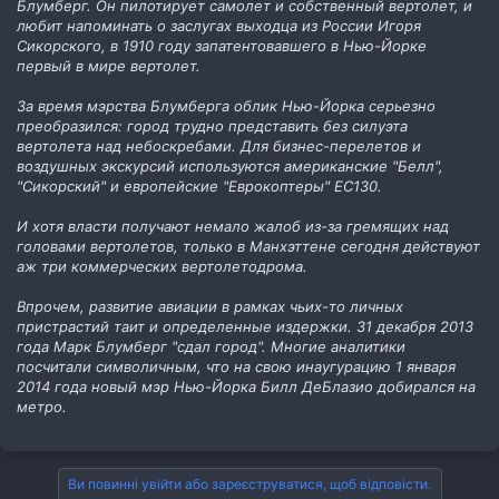
Блумберг. Он пилотирует самолет и собственный вертолет, и
любит напоминать о заслугах выходца из России Игоря
Сикорского, в 1910 году запатентовавшего в Нью-Йорке
первый в мире вертолет.
За время мэрства Блумберга облик Нью-Йорка серьезно
преобразился: город трудно представить без силуэта
вертолета над небоскребами. Для бизнес-перелетов и
воздушных экскурсий используются американские "Белл",
"Сикорский" и европейские "Еврокоптеры" EC130.
И хотя власти получают немало жалоб из-за гремящих над
головами вертолетов, только в Манхэттене сегодня действуют
аж три коммерческих вертолетодрома.
Впрочем, развитие авиации в рамках чьих-то личных
пристрастий таит и определенные издержки. 31 декабря 2013
года Марк Блумберг "сдал город". Многие аналитики
посчитали символичным, что на свою инаугурацию 1 января
2014 года новый мэр Нью-Йорка Билл ДеБлазио добирался на
метро.
Ви повинні увійти або зареєструватися, щоб відповісти.