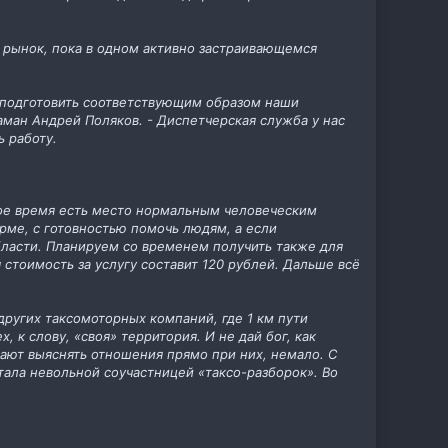
ить рынок, пока в одном активно застраивающемся
 подготовить соответствующим образом наши
аман Андрей Поляков. - Диспетчерская служба у нас
ь работу.
льное время есть место нормальным человеческим
рме, с готовностью помочь людям, а если
бласти. Планируем со временем получить также для
стоимость за услугу составит 120 рублей. Дальше всё
ругих таксомоторных компаний, где 1 км пути
 к слову, «своя» территория. И не дай бог, как
нают выяснять отношения прямо при них, немало. С
тала невольной соучастницей «таксо-разборок». Во