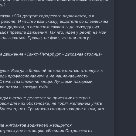
сь?
казал «СП» депутат городского парламента, а в
 районе. И честно вам скажу, водитель со славянским
ашим дорогам, в основном кавказцы да выходцы из
нают правила движения. Так что, идея у ребят, на мой
ользоваться. Правда, не факт, что они смогут
я движения «Санкт-Петербург – духовная столица»
о душе. Всегда с большой осторожностью отношусь к
редь профессионализм, а не национальность
о Отечества слыли чеченцы. Лучшими пахарями,
е потом – «откуда ты?».
годы в стране делается на приезжих из стран
вой для них обстановке, не горят желанием учить
Конечно, нет. Тут можно говорить скорее о том, что
тив мигрантов водителей маршруток,
стровскую» в станцию «Василия Островского»…