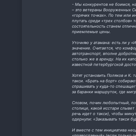
- Мы конкурентов не боимся, на
– это ветераны Вооруженных С
«горячих точках». По тем или и
плутать среди «трех столбов» 
состоятельность станем отличны
приемлемые цены.
Уточняю у атамана: есть ли у 
значение. Считается, что комф
автотранспорт, вполне добротн
столько же в аренду. На их ка
известной петербургской досто
Хотят установить Поляков и К. 
такси. «Брать на борт» собираю
спрашивать у куда-то спешащег
за баранки маршруток, где миг
Словом, почин любопытный, по-
столице, какой исстари слывет
речь идет о такси), чтобы мину
одернули: «Заказывать такси буд
И вместе с тем инициатива нео
«православный» (если только он