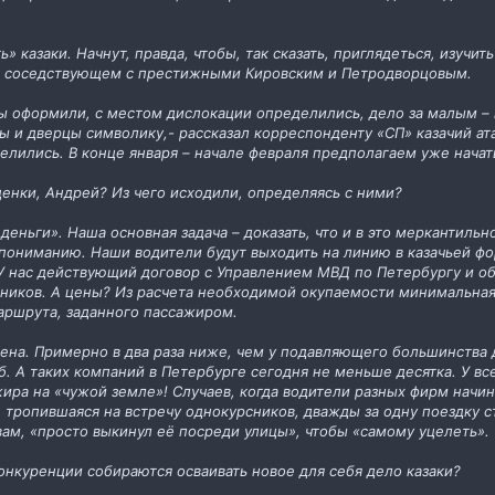
ь» казаки. Начнут, правда, чтобы, так сказать, приглядеться, изуч
, соседствующем с престижными Кировским и Петродворцовым.
 оформили, с местом дислокации определились, дело за малым –
ты и дверцы символику,- рассказал корреспонденту «СП» казачий ат
елились. В конце января – начале февраля предполагаем уже начат
ценки, Андрей? Из чего исходили, определяясь с ними?
ь деньги». Наша основная задача – доказать, что и в это мерканти
пониманию. Наши водители будут выходить на линию в казачьей фо
. У нас действующий договор с Управлением МВД по Петербургу и о
ников. А цены? Из расчета необходимой окупаемости минимальная 
маршрута, заданного пассажиром.
ена. Примерно в два раза ниже, чем у подавляющего большинства д
 А таких компаний в Петербурге сегодня не меньше десятка. У всех,
ажира на «чужой земле»! Случаев, когда водители разных фирм начи
, тропившаяся на встречу однокурсников, дважды за одну поездку с
вам, «просто выкинул её посреди улицы», чтобы «самому уцелеть».
конкуренции собираются осваивать новое для себя дело казаки?