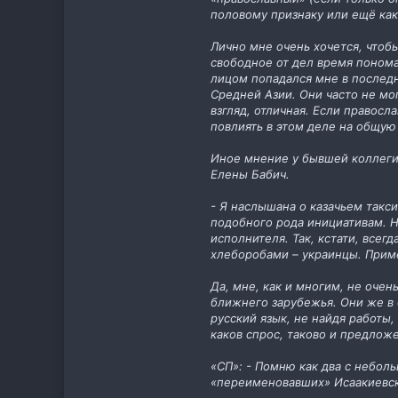
половому признаку или ещё как
Лично мне очень хочется, чтобы
свободное от дел время понома
лицом попадался мне в последни
Средней Азии. Они часто не мог
взгляд, отличная. Если правосл
повлиять в этом деле на общую
Иное мнение у бывшей коллеги
Елены Бабич.
- Я наслышана о казачьем такси
подобного рода инициативам. Н
исполнителя. Так, кстати, все
хлеборобами – украинцы. Приме
Да, мне, как и многим, не очен
ближнего зарубежья. Они же в 
русский язык, не найдя работы,
каков спрос, таково и предлож
«СП»: - Помню как два с небол
«переименовавших» Исаакиевск