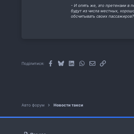
- И опять же, это претензии в 
будут из числа местных, хорошо
обсчитывать своих пассажиров?
Facebook
Bluesky
LinkedIn
WhatsApp
E-mail
Посилання
Поділитися:
Авто форум
Новости такси