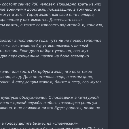
» состоит сейчас 700 человек. Примерно треть из них
ие военными дорогами, побывавшие, в том числе, в
гут и хотят. Город знают, как свои пять пальцев,
разрешения у них имеются. Доказывать свою
ем возить, а также вежливость водителей, и, конечно,
уделяют в последние годы чуть ли не первостепенное
я казачьи таксисты будут использовать личный
ть машин. Если дело пойдет успешно, возьмут
и - две перекрещенные шашки на фоне всемирно
анин или гость Петербурга знал, что есть такое
ания, и т.д. Да и не станешь ведь, в самом деле,
такси. А следующим этапом, ближе к лету, возьмутся
 культуры обслуживания. С последним в культурной
диспетчерской службы любого таксопарка (коль уж
машина, и не слишком ли это будет дорого», резко не
в голову делить бизнес на «славянский»,
ко для черных», как это было десятилетиями в США, по