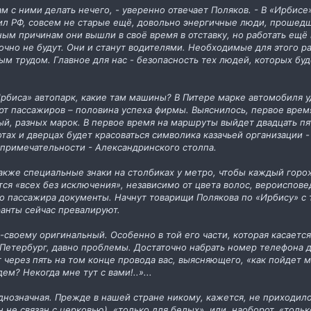
м с ними делать нечего, - уверенно отвечает Поляков. - В «Ирбисе
ил РФ, совсем не старые ещё, довольно энергичные люди, прошедш
ным причинам они вышли в своё время в отставку, но работать ещё мо
точно не будут. Они и станут водителями. Необходимые для этого 
м трудом. Главное для нас - безопасность тех людей, которых буд
«Ирбиса» автопарк, какие там машины? В Питере марке автомобиля 
орт пассажиров – половина успеха фирмы. Выяснилось, первое врем
ый, разных марок. В первое время на маршруты выйдет двадцать пя
потах и дверцах будет красоваться символика казачьей организаци
примечательности - Александринского столпа.
также специальные знаки на столбиках у метро, чтобы каждый горож
тся «всех без исключения», независимо от цвета волос, вероисповед
о пассажира документы. Начнут товарищи Полякова по «Ирбису» с 
ранты сейчас превалируют.
своему оригинальный. Особенно в той его части, которая касается
 Петербург, давно проблемы. Достаточно набрать номер телефона 
т через пять на том конце провода вас, выясняющего, «как пойдет 
ем? Некогда мне тут с вами!..»...
днозначная. Прежде в нашей стране никому, кажется, не приходило 
 не связан с церковью), «только для белых», или, наоборот, «толь