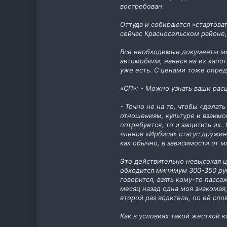
востребован.
Оттуда и собираются «стартоват
сейчас Красносельском районе
Все необходимые документы мы
автомобили, нанеся на их капо
уже есть. С ценами тоже опред
«СП»: - Можно узнать ваши рас
- Точно не на то, чтобы «делат
отношениям, культуре и взаимо
потребуется, то и защитить их
членов «Ирбиса» статус дружин
как обычно, в зависимости от 
Это действительно невысокая ц
обходится минимум 300-350 руб.
говорится, взять кому-то пасс
месяц назад одна моя знакомая
второй раз водитель, по её сло
Как в условиях такой жесткой 