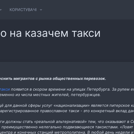
КОРИСТУВАЧІ
о на казачем такси
еснить мигрантов с рынка общественных перевозок.
такси
появится в скором времени на улицах Петербурга. За рулем е
ременно из числа местных жителей, петербуржцев.
 для данной сферы услуг «национализации» является питерское ка
зарегистрированное православное такси - это конкретный вклад да
луги должны стать «реальной альтернативой» тем, что оказывают в 
и преимущественно нелегально подвизающиеся таксистами. «Ловят 
 центра и конечных станций метрополитена. В любой день недели и 