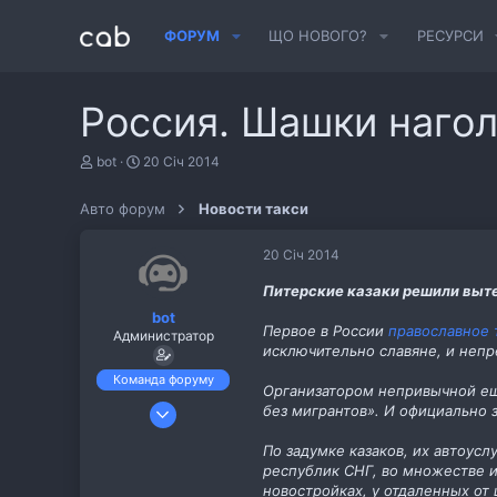
ФОРУМ
ЩО НОВОГО?
РЕСУРСИ
Россия. Шашки нагол
А
Д
bot
20 Січ 2014
в
а
т
т
Авто форум
Новости такси
о
а
р
с
т
т
20 Січ 2014
е
в
м
о
Питерские казаки решили выт
и
р
bot
е
Первое в России
православное 
Администратор
н
исключительно славяне, и неп
н
я
Команда форуму
Организатором непривычной ещё
6 Лис 2013
без мигрантов». И официально 
487
По задумке казаков, их автоус
11
республик СНГ, во множестве 
cab.pp.ua
новостройках, у отдаленных от