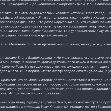
-то. Тут недалеко и до шовинизма с национализмом. Или я ошибаю
 в такси за рулем сидел местный человек, который знает город, - с
рь Виталий Милонов. - Я часто пользуюсь такси у себя в Кировском
й раз года два назад. Это разве нормально? Те, кто «рулит» по н
ут по-русски два слова связать, путаются в названиях улиц, плохо з
авное казачье такси будет бюджетным, то с удовольствием буду им п
 ситуацию, та сложилась далеко не вчера.
 В. В. Милонова по Законодательному собранию, ныне руководител
, - сказала Елена Владимировна. – Не могу сказать, что оно мне п
а мой взгляд, в любой трудовой деятельности важен в первую оче
гда было на Руси. Из истории известно, что лучшими воинами нашег
ров много. И на первом месте всегда вопрос «что ты умеешь», а уж
ь нравится, что во многих сферах деятельности ставка в последние 
большинстве своем не имеют профессии, плохо ориентируются в но
 случается, уходят в криминал. Но разве дело в их происхождении? 
ение. Их приглашают - они приезжают.
ьшим года назад, будучи депутатом ЗакСа, вы горячо выступали про
ую площадь в «площадь Исая Киевского», станцию метро «Василео