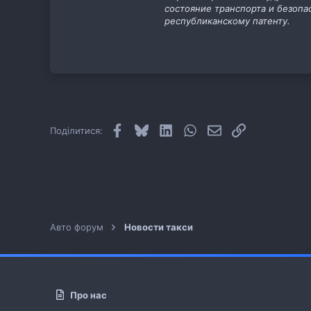
состояние транспорта и безопа
республиканскому патенту.
Facebook
Bluesky
LinkedIn
WhatsApp
E-mail
Посилання
Поділитися:
Авто форум
Новости такси
Про нас