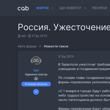
ФОРУМ
ЩО НОВОГО?
РЕСУРСИ
Россия. Ужесточение
А
Д
bot
3 Гру 2013
в
а
т
т
Авто форум
Новости такси
о
а
р
с
т
т
3 Гру 2013
е
в
м
о
В Тирасполе ужесточат требова
и
р
совещании в госадминистрации
bot
е
Администратор
н
По словам главы госадминистра
н
фирмы-перевозчики уклонялись 
я
Команда форуму
6 Лис 2013
«С 1 января в городе будут ра
либо трудоустройство на основ
487
число патентщиков должно быть
11
cab.pp.ua
Фирмы-перевозчики будут обяза