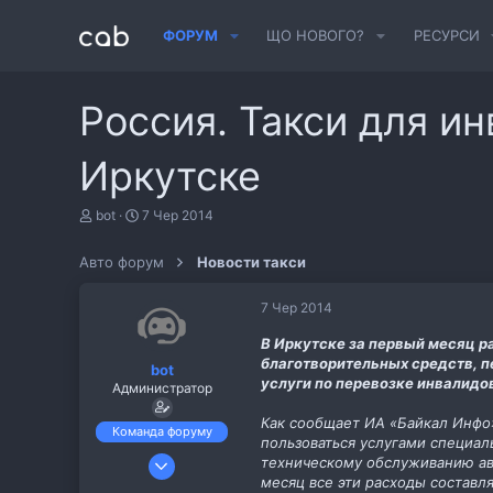
ФОРУМ
ЩО НОВОГО?
РЕСУРСИ
Россия. Такси для и
Иркутске
А
Д
bot
7 Чер 2014
в
а
т
т
Авто форум
Новости такси
о
а
р
с
т
т
7 Чер 2014
е
в
м
о
В Иркутске за первый месяц ра
и
р
благотворительных средств, п
bot
е
услуги по перевозке инвалидов
Администратор
н
н
Как сообщает ИА «Байкал Инфо
я
Команда форуму
пользоваться услугами специал
6 Лис 2013
техническому обслуживанию авт
месяц все эти расходы составля
487