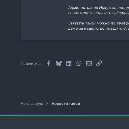
11
Администрация Иркутска предло
cab.pp.ua
возможность получать субсиди
Заказать такси можно по телефо
даже за неделю до поездки. Сто
Facebook
Bluesky
LinkedIn
WhatsApp
E-mail
Посилання
Поділитися:
Авто форум
Новости такси