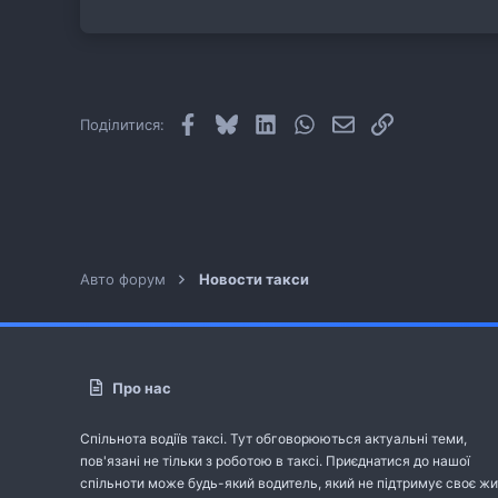
11
cab.pp.ua
Facebook
Bluesky
LinkedIn
WhatsApp
E-mail
Посилання
Поділитися:
Авто форум
Новости такси
Про нас
Спільнота водіїв таксі. Тут обговорюються актуальні теми,
пов'язані не тільки з роботою в таксі. Приєднатися до нашої
спільноти може будь-який водитель, який не підтримує своє жи