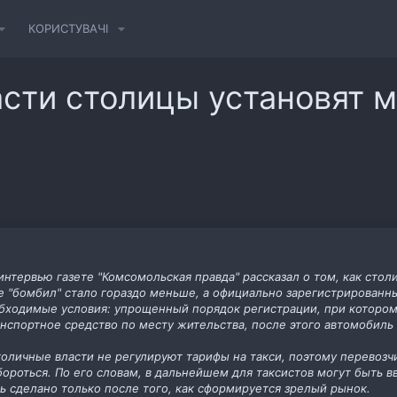
КОРИСТУВАЧІ
асти столицы установят
нтервью газете "Комсомольская правда" рассказал о том, как стол
е "бомбил" стало гораздо меньше, а официально зарегистрированны
еобходимые условия: упрощенный порядок регистрации, при котор
анспортное средство по месту жительства, после этого автомобиль
толичные власти не регулируют тарифы на такси, поэтому перевоз
о бороться. По его словам, в дальнейшем для таксистов могут быт
ть сделано только после того, как сформируется зрелый рынок.