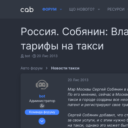
ФОРУМ
ЩО НОВОГО?
РЕСУРСИ
Россия. Собянин: Вл
тарифы на такси
А
Д
bot
20 Лис 2013
в
а
т
т
Авто форум
Новости такси
о
а
р
с
т
т
20 Лис 2013
е
в
м
о
Мэр Москвы Сергей Собянин в и
и
р
По его мнению, сейчас в Москв
bot
е
такси в городе созданы все н
Администратор
н
патент и регистрируют свое тр
н
я
Команда форуму
Сергей Собянин добавил, что с
6 Лис 2013
за свои услуги, и с этим нужн
на такси, однако это может бы
487