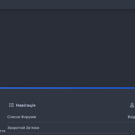
Навігація
Список Форумів
Вхід
Зворотній Зв'язок
ття