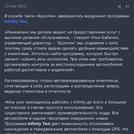
н
23 Лис 2013
#1
н
я
В службе такси «Бруклин» завершилось внедрение программы
Infinity Taxi
.
«Изначально мы делали акцент на предоставлении услуг с
высоким уровнем обслуживания, – говорит Илья Бабенко,
управляющий директор. - “Бруклин” мы создавали с нуля,
поэтому сразу стояла задача сделать удобным взаимодействие
с клиентами. Хотелось найти программу, которую быстро
сможет освоить весь коллектив. При этом нам требовалось
организовать контроль за местонахождением автомобилей,
работой диспетчеров и водителей».
Рассматривались только автоматизированные комплексы,
сочетающие в себе регистрацию и распределение заявок,
ведение статистики и отчетности.
«Мне уже приходилось работать с Infinity до этого и большим
ее плюсом я считаю простоту использования. Это
существенно увеличивает производительность труда. Все
автомобили в нашем таксопарке совершенно новые.
Программа
Infinity Taxi
дает возможность отслеживать
нахождение и передвижение автомобиля с помощью GPS, что