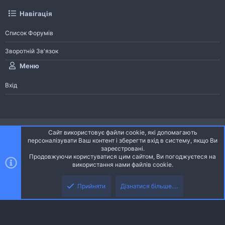
Навігація
Список Форумів
Зворотній Зв'язок
Меню
Вхід
®
Community platform by XenForo
© 2010-2026 XenForo Ltd.
Сайт використовує файли cookie, які допомагають
Community platform by XenForo © 2010-2022 XenForo Ltd. | dev:
Pages
персоналізувати Ваш контент і зберегти вхід в систему, якщо Ви
зареєстровані.
Продовжуючи користуватися цим сайтом, Ви погоджуєтеся на
Ніч
Українська (UA)
використання нами файлів cookie.
Зверху
Знизу
Зворотній зв'язок
Умови і правила
Політика конфіденційності
Прийняти
Дізнатися більше....
R
Дoпoмoга
S
S