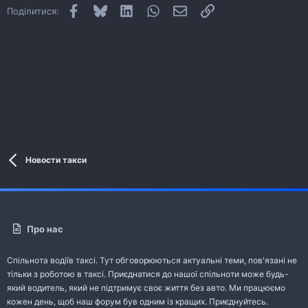
Facebook
Bluesky
LinkedIn
WhatsApp
E-mail
Посилання
Поділитися:
Новости такси
Про нас
Спільнота водіїв таксі. Тут обговорюються актуальні теми, пов'язані не
тільки з роботою в таксі. Приєднатися до нашої спільноти може будь-
який водитель, який не підтримує своє життя без авто. Ми працюємо
кожен день, щоб наш форум був одним із кращих. Приєднуйтесь.