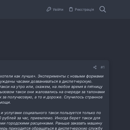
Увійти
Реєстрація
#1
ь «хотели как лучше». Эксперименты с новыми формами
нуждены часами дозваниваться в диспетчерскую.
акси на утро или, скажем, на любое время в пятницу
вызовом такси они жаловались на очереди за талонами
 за получасовую, а то и дороже. Случилось странное
омощи.
и услугами социального такси пользуется только по
 рублей за час, приемлемо. Иногда берет такси для
ыми городскими расценками. Раньше заказать машину
еперь приходится обращаться в диспетчерскую службу