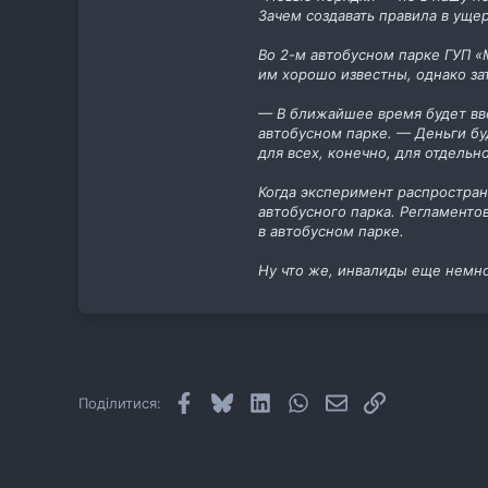
Зачем создавать правила в уще
Во 2-м автобусном парке ГУП «
им хорошо известны, однако за
— В ближайшее время будет вве
автобусном парке. — Деньги буд
для всех, конечно, для отдельн
Когда эксперимент распростран
автобусного парка. Регламентов
в автобусном парке.
Ну что же, инвалиды еще немно
Facebook
Bluesky
LinkedIn
WhatsApp
E-mail
Посилання
Поділитися: