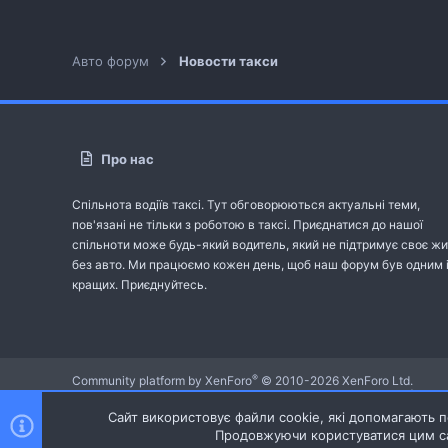
Авто форум
Новости такси
Про нас
Спільнота водіїв таксі. Тут обговорюються актуальні теми,
пов'язані не тільки з роботою в таксі. Приєднатися до нашої
спільноти може будь-який водитель, який не підтримує своє жи
без авто. Ми працюємо кожен день, щоб наш форум був одним 
кращих. Приєднуйтесь.
®
Community platform by XenForo
© 2010-2026 XenForo Ltd.
Community platform by XenForo © 2010-2022 XenForo Ltd. | dev:
Сайт використовує файли cookie, які допомагають пе
Продовжуючи користуватися цим са
Ніч
Українська (UA)