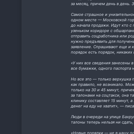
за месяц, причем день в день.
Самое страшное и унизительное
одном месте — Московской горо
до начала продажи. Идут кто с 
узеньком коридоре с обшарпанн
отправить соцработника или ро
нужно предъявить для получени
заявление. Спрашивают еще и кв
порядок есть порядок, никаких
«У них все сведения занесены 
все бумажки, одного паспорта 
Но все это — только верхушка 
как правило, не возникало. Мо
только на 30 и 45 минут, приче
за талонами на соцтакси, она т
клинику составляет 15 минут, а
денег на еду не хватит», — пис
Люди в очереди на улице Бахру
талоны теперь нельзя ни сдать,
«Новые порядки — не в нашу по