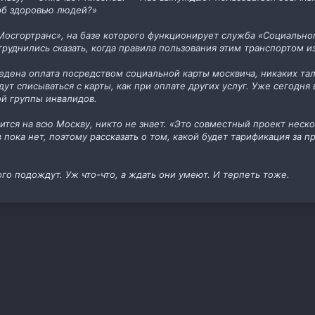
рб здоровью людей?»
Мосгортранс», на базе которого функционирует служба «Социальног
труднились сказать, когда правила пользования этим транспортом и
дена оплата посредством социальной карты москвича, никаких тало
ут списываться с карты, как при оплате других услуг. Уже сегодн
ой группы инвалидов.
ится на всю Москву, никто не знает. «Это совместный проект неск
 пока нет, поэтому рассказать о том, какой будет тарификация за п
го подождут. Уж что-что, а ждать они умеют. И терпеть тоже.