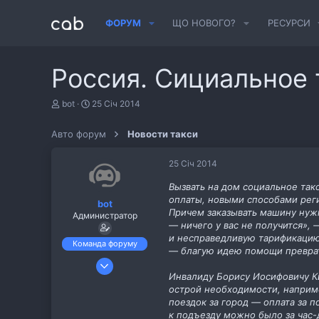
ФОРУМ
ЩО НОВОГО?
РЕСУРСИ
Россия. Сициальное 
А
Д
bot
25 Січ 2014
в
а
т
т
Авто форум
Новости такси
о
а
р
с
т
т
25 Січ 2014
е
в
м
о
Вызвать на дом социальное так
и
р
оплаты, новыми способами реги
bot
е
Причем заказывать машину нужн
Администратор
н
— ничего у вас не получится»,
н
и несправедливую тарификацию 
я
Команда форуму
— благую идею помощи преврати
6 Лис 2013
Инвалиду Борису Иосифовичу Ки
487
острой необходимости, наприме
11
поездок за город — оплата за 
cab.pp.ua
к подъезду можно было за час-