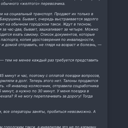
й обычного «желтого» перевозчика.
и на социальный транспорт. Продают их только в
Бахрушина. Бывает, очередь выстраивается задолго
жают на обычном городском такси. Ждут в тесном,
 за час-два, бывает, зашкаливает за четыре. Можно
одится ехать самому. Список документов, которые
 паспорта, копия удостоверения по инвалидности,
и домой отправить, не глядя на возраст и болезнь, —
, — тем не менее каждый раз требуется представить
5 минут и час, поэтому с оплатой поездки вопросов,
мляли в долг. Теперь этого нет. Талоны продаются
сть. «Я инвалид-колясочник, отправила соцработника
5 минут, а нужно по 30 минут. У меня поездка в
оехала? Я не могу переплачивать за дорогу! Тогда
и, все операторы заняты, пробиться невозможно. А
 городским такси, а инвалидам это не по карману.