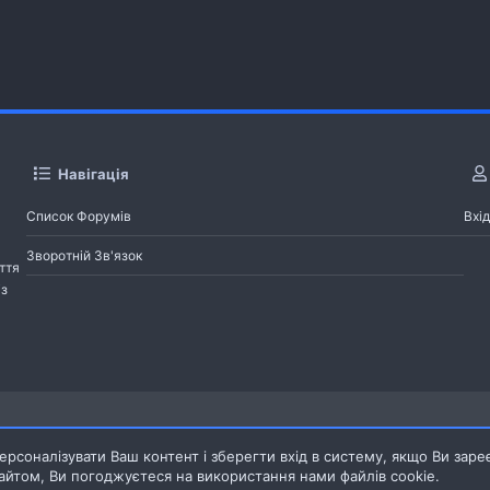
Навігація
Список Форумів
Вхід
Зворотній Зв'язок
ття
із
Pages
рсоналізувати Ваш контент і зберегти вхід в систему, якщо Ви заре
йтом, Ви погоджуєтеся на використання нами файлів cookie.
Зворотній зв'язок