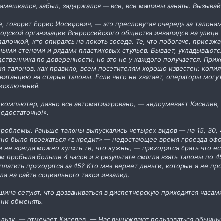
 Замешкался, забыл, задержался — все, все машины заняты. Вызыва
, говорит Борис Иосифович, — это пресловутая очередь за талонам
дской организации Всероссийского общества инвалидов на улице 
палочкой, кто опираясь на локоть соседа. Те, что побогаче, приез
ыми стенами и рядами пластиковых стульев. Бывает, укладываютcя
дственника по доверенности, но это не у каждого получается. Прих
я талонов, как правило, всем посетителям хорошо известен: копия
итанцию на старые талоны. Если чего не хватает, операторы могут 
 исключений.
в компьютер, давно все автоматизировано, — недоумевает Киселев
недостаточно!».
проблемы. Раньше талоны выпускались четырех видов — на 15, 30, 4
жно было проехаться «в кредит» — недостающее время проезда офор
м не всегда можно купить те, что нужны, — приходится брать что е
ам пробыла больше 4 часов и в результате смогла взять талоны по 4
 платить приходится за 45? Кто мне вернет деньги, которые я не пр
ала на сайте социального такси инвалид.
шина сетуют, что дозваниваться в диспетчерскую приходится часам
 ни обменять.
льзу, — отмечает Киселев. — Нас вынуждают пользоваться обычным