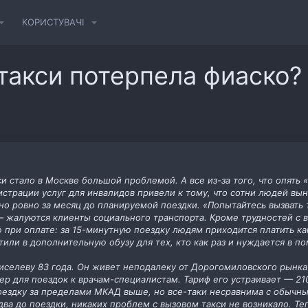
КОРИСТУВАЧІ
такси потерпела фиаско?
си стало в Москве большой проблемой. А все из-за того, что опят
страции услуг для инвалидов привели к тому, что сотни людей вы
о ровно за месяц до планируемой поездки. «Попытайтесь вызвать т
 — жалуются клиенты социального транспорта. Кроме трудностей с 
при оплате: за 15-минутную поездку людям приходится платить как
ли в дополнительную обузу для тех, кто как раз и нуждается в п
селеву 83 года. Он живет неподалеку от Дорогомиловского рынка 
р для поездок к врачам-специалистам. Тариф его устраивает — 210
поездку за пределами МКАД выше, но все-таки несравнима с обычн
два до поездки, никаких проблем с вызовом такси не возникало. Т