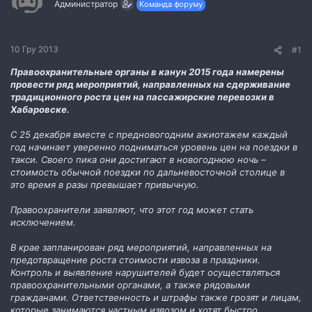
Администратор
Команда форуму
м
о
и
р
е
н
10 Гру 2013
#1
н
я
Правоохранительные органы в канун 2015 года намерены
провести ряд мероприятий, направленных на сдерживание
традиционного роста цен на пассажирские перевозки в
Хабаровске.
С 25 декабря вместе с предновогодним ажиотажем каждый
год начинает уверенно подниматься уровень цен на поездки в
такси. Своего пика они достигают в новогоднюю ночь –
стоимость обычной поездки по дальневосточной столице в
это время в разы превышает привычную.
Правоохранители заявляют, что этот год может стать
исключением.
В крае запланирован ряд мероприятий, направленных на
предотвращение роста стоимости извоза в праздники.
Контроль и выявление нарушителей будет осуществляться
правоохранительными органами, а также рядовыми
гражданами. Ответственность и штрафы также грозят и лицам,
которые занимаются частным извозом и хотят быстро