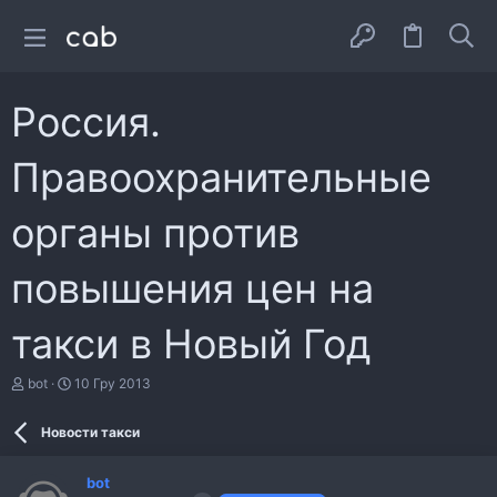
Россия.
Правоохранительные
органы против
повышения цен на
такси в Новый Год
А
Д
bot
10 Гру 2013
в
а
т
т
Новости такси
о
а
р
с
т
т
bot
е
в