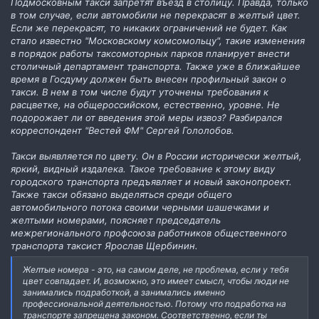
Подмосковным такси запретят въезд в столицу. Правда, только
в том случае, если автомобили не перекрасят в желтый цвет.
Если же перекрасят, то никаких ограничений не будет. Как
стало известно "Московскому комсомольцу", такие изменения
в порядок работы таксомоторных парков планирует внести
столичный департамент транспорта. Также уже в ближайшее
время в Госдуму должен быть внесен профильный закон о
такси. В нем в том числе будут уточнены требования к
расцветке, на общероссийском, естественно, уровне. Не
подорожает ли от введения этой меры извоз? Разбирался
корреспондент "Вестей ФМ" Сергей Гололобов.
Такси выявляется по цвету. Он в России исторически желтый,
яркий, видный издалека. Такое требование к этому виду
городского транспорта предъявляет и новый законопроект.
Также такси обязано выделяться среди общего
автомобильного потока своими черными шашечками и
желтыми номерами, поясняет председатель
межрегионального профсоюза работников общественного
транспорта таксист Ярослав Щербинин.
Желтые номера - это, на самом деле, не проблема, если у тебя
цвет совпадает. И, возможно, это имеет смысл, чтобы люди не
занимались подработкой, а занимались именно
профессиональной деятельностью. Потому что подработка на
транспорте запрещена законом. Соответственно, если ты