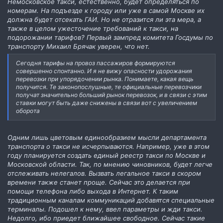
Немосковское такси, естественно, будет определяться по
номерам. На подъезде к городу или уже в самой Москве их
должна будет отсекать ГАИ. Но не отразится ли эта мера, а
также в целом ужесточение требований к такси, на
подорожании тарифов? Первый зампред комитета Госдумы по
транспорту Михаил Брячак уверен, что нет.
Сегодня тарифы на провоз пассажиров формируются
совершенно спонтанно. И я не вижу опасности удорожания
перевозки при упорядочении рынка. Понимаете, какая вещь
получится. Те законопослушные, те официальные перевозчики
получат значительно больший рынок перевозок, и в связи с этим
ставки могут быть даже снижены в связи вот с увеличением
оборота
Одним лишь цветовым единообразием мысли департамента
транспорта о такси не исчерпываются. Например, уже в этом
году планируется создать единый реестр такси по Москве и
Московской области. Так, по мнению чиновников, будет легче
отслеживать нелегалов. Вызвать легальное такси в скором
времени также станет проще. Сейчас это делается при
помощи телефона либо выхода в Интернет. К таким
традиционным каналам коммуникаций добавятся специальные
терминалы. Подошел к нему, ввел параметры и жди такси.
Недолго, ибо приедет ближайшее свободное. Сейчас такие