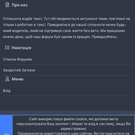
Про нас
Спільнота водіїв таксі. Тут обговорюються актуальні теми, пов'язані не
тільки з роботою в таксі. Приєднатися до нашої спільноти може будь-
який водитель, який не підтримує своє життя без авто. Ми працюємо
кожен день, щоб наш форум був одним із кращих. Приєднуйтесь.
Навігація
Список Форумів
Зворотній Зв'язок
Меню
Вхід
®
Community platform by XenForo
© 2010-2026 XenForo Ltd.
Сайт використовує файли cookie, які допомагають
Community platform by XenForo © 2010-2022 XenForo Ltd. | dev:
Pages
персоналізувати Ваш контент і зберегти вхід в систему, якщо Ви
зареєстровані.
Продовжуючи користуватися цим сайтом, Ви погоджуєтеся на
Ніч
Українська (UA)