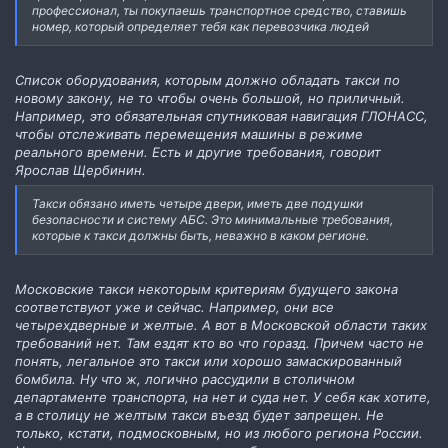
профессионал, ты покупаешь транспортное средство, ставишь
номер, который определяет тебя как перевозчика людей
Список оборудования, которым должно обладать такси по
новому закону, не то чтобы очень большой, но приличный.
Например, это обязательная спутниковая навигация ГЛОНАСС,
чтобы отслеживать перемещения машины в режиме
реального времени. Есть и другие требования, говорит
Ярослав Щербинин.
Такси обязано иметь четыре двери, иметь две подушки
безопасности и систему АБС. Это минимальные требования,
которые к такси должны быть, неважно в каком регионе.
Московские такси некоторым критериям будущего закона
соответствуют уже и сейчас. Например, они все
четырехдверные и желтые. А вот в Московской области таких
требований нет. Там ездят кто во что горазд. Причем часто не
понять, легальное это такси или хорошо замаскированный
бомбила. Ну что ж, логично рассудили в столичном
департаменте транспорта, на нет и суда нет. У себя как хотите,
а в столицу не желтым такси въезд будет запрещен. Не
только, кстати, подмосковным, но из любого региона России.