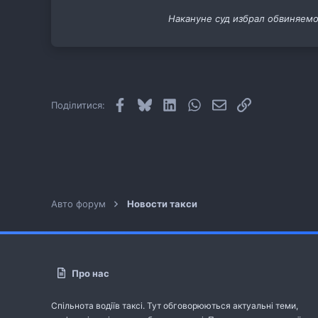
11
Накануне суд избрал обвиняемо
cab.pp.ua
Facebook
Bluesky
LinkedIn
WhatsApp
E-mail
Посилання
Поділитися:
Авто форум
Новости такси
Про нас
Спільнота водіїв таксі. Тут обговорюються актуальні теми,