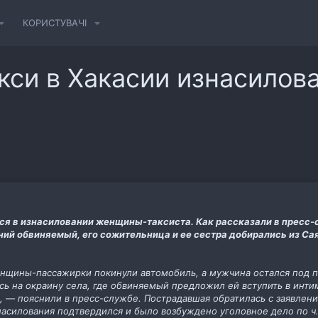
КОРИСТУВАЧІ
кси в Хакасии изнасилов
я в изнасиловании женщины-таксиста. Как рассказали в пресс-
ний обвиняемый, его сожительница и ее сестра добирались из Сая
енщины-пассажирки покинули автомобиль, а мужчина остался под п
сь на окраину села, где обвиняемый предложил ей вступить в инти
 — пояснили в пресс-службе. Пострадавшая обратилась с заявлени
асилования подтвердился и было возбуждено уголовное дело по ч. 1