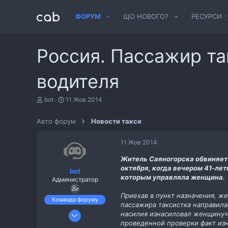
ФОРУМ
ЩО НОВОГО?
РЕСУРСИ
Россия. Пассажир та
водителя
А
Д
bot
11 Жов 2014
в
а
т
т
Авто форум
Новости такси
о
а
р
с
т
т
11 Жов 2014
е
в
м
о
Житель Саяногорска обвиняетс
и
р
октября, когда вечером 41-лет
bot
е
которым управляла женщина.
Администратор
н
н
Приехав в пункт назначения, ж
я
Команда форуму
пассажира таксистка направила
6 Лис 2013
насилия изнасиловал женщину»,
проведенной проверки факт изн
487