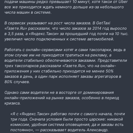
подачи машины редко превышает 10 минут, хотя такси от Uber
все же приходится ждать немного дольше из-за небольшого
числа машин в системе.
В сервисах указывают на рост числа заказов. В GetTaxi
«Газете.Ru» рассказали, что число заказов за 2014 год выросло
в 3,5 раза, а «Яндекс.Такси» за прошедший год почти на 10 тыс.
увеличил число подключенных к системе автомобилей.
Работать с онлайн-сервисами хотят и сами таксопарки, ведь в
этом случае им не приходится тратиться на рекламу, а
водители стабильно обеспечиваются заказами. Представители
трех таксопарков рассказали «Газете.Ru», что на онлайн-
приложения у них стабильно приходится не менее 50%
заказов в день, а один парк исполняет заказы агрегаторов в
80% случаев.
Однако сами водители не в восторге от доминирования
онлайн-приложений на рынке заказов, особенно в период
кризиса.
«Я с «Яндекс.Такси» работаю почти с самого начала, почти
три года. Сначала условия были просто царские: никакой
комиссии, удобная система оповещения, да и заказы есть
постоянно», — рассказывает водитель Александр.