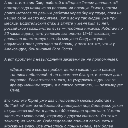
А вот египтянин Саид работой с «Яндекс.Такси» доволен. «Я
полтора года назад из-за революции покинул Египет, потом
долго мотался по разным работам через биржу труда, пока не
нашел себе место водителя. Вот и вожу так людей уже три
месяца. Водительский стаж в Египте у меня был 15 лет,
российское гражданство есть — проблем никаких. Работаю по
20 часов в день, зато успеваю выполнить 12–15 заказов», —
довольно констатирует он. Из минусов Саид дежурно
подмечает рост расходов на бензин, у него тот же, что и у
Александра, бензиновый Ford Focus.
А вот проблем с невыгодными заказами он не припоминает.
«Днем почти всегда пробки, деньги капают, да и расход
топлива небольшой. А по ночам все быстро, и чаевые дают
хорошие. Если заказов много, то умудряюсь и деньги за
аренду машины отдать, и в плюсе остаться», — резюмирует
Саид.
Его коллега Юрий уже два с половиной месяца работает с
GetTaxi. «Я сам из небольшой деревушки под Донецком, уехал
оттуда из-за войны, в день по 40 снарядов прилетало. У меня
здесь сын маленький, квартиру с другом снимаем. Он тоже
таксист, но частник. Собеседование прошел легко, хоть и
Москву не знаю. Все отнеслись с пониманием, тем более