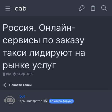
Россия. Онлайн-
сервисы по заказу
такси лидируют на
рынке услуг
А
Д
bot
6 Бер 2015
в
а
т
т
Новости такси
о
а
р
с
т
т
bot
е
в
Администратор
Команда форуму
м
о
и
р
е