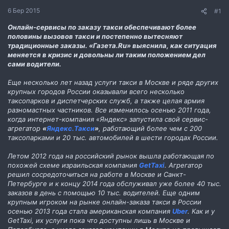
н
6 Бер 2015
#1
н
я
Онлайн-сервисы по заказу такси обеспечивают более
половины вызовов такси и постепенно вытесняют
традиционные заказы. «Газета.Ru» выяснила, как ситуация
меняется в кризис и довольны ли таким положением дел
сами водители.
Еще несколько лет назад услуги такси в Москве и ряде других
крупных городов России оказывали всего несколько
таксопарков и диспетчерских служб, а также целая армия
разномастных частников. Все изменилось осенью 2011 года,
когда интернет-компания «Яндекс» запустила свой сервис-
агрегатор
«
Яндекс.Такси
»
, работающий более чем с 200
таксопарками и 20 тыс. автомобилей в шести городах России.
Летом 2012 года на российский рынок вышла работающая по
похожей схеме израильская компания
GetTaxi
. Агрегатор
решил сосредоточиться на работе в Москве и Санкт-
Петербурге и к концу 2014 года обслуживал уже более 40 тыс.
заказов в день с помощью 10 тыс. водителей. Еще одним
крупным игроком на рынке онлайн-заказа такси в России
осенью 2013 года стала американская компания
Uber
. Как и у
GetTaxi, их услуги пока что доступны лишь в Москве и