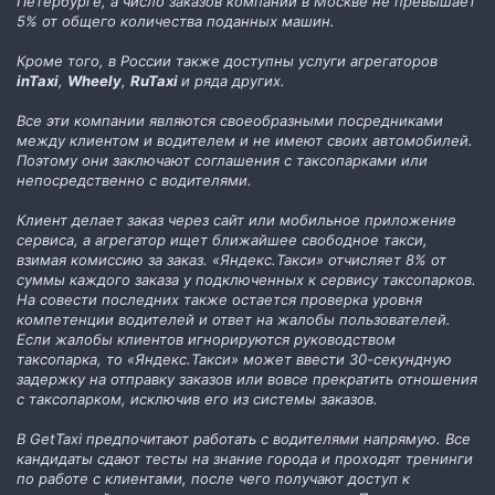
Петербурге, а число заказов компании в Москве не превышает
5% от общего количества поданных машин.
Кроме того, в России также доступны услуги агрегаторов
inTaxi
,
Wheely
,
RuTaxi
и ряда других.
Все эти компании являются своеобразными посредниками
между клиентом и водителем и не имеют своих автомобилей.
Поэтому они заключают соглашения с таксопарками или
непосредственно с водителями.
Клиент делает заказ через сайт или мобильное приложение
сервиса, а агрегатор ищет ближайшее свободное такси,
взимая комиссию за заказ. «Яндекс.Такси» отчисляет 8% от
суммы каждого заказа у подключенных к сервису таксопарков.
На совести последних также остается проверка уровня
компетенции водителей и ответ на жалобы пользователей.
Если жалобы клиентов игнорируются руководством
таксопарка, то «Яндекс.Такси» может ввести 30-секундную
задержку на отправку заказов или вовсе прекратить отношения
с таксопарком, исключив его из системы заказов.
В GetTaxi предпочитают работать с водителями напрямую. Все
кандидаты сдают тесты на знание города и проходят тренинги
по работе с клиентами, после чего получают доступ к