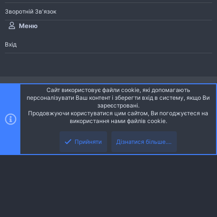
Зворотній Зв'язок
Меню
Вхід
®
Community platform by XenForo
© 2010-2026 XenForo Ltd.
Сайт використовує файли cookie, які допомагають
Community platform by XenForo © 2010-2022 XenForo Ltd. | dev:
Pages
персоналізувати Ваш контент і зберегти вхід в систему, якщо Ви
зареєстровані.
Продовжуючи користуватися цим сайтом, Ви погоджуєтеся на
Ніч
Українська (UA)
використання нами файлів cookie.
Зверху
Знизу
Зворотній зв'язок
Умови і правила
Політика конфіденційності
Прийняти
Дізнатися більше....
R
Дoпoмoга
S
S