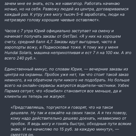
зачем мне ее знать, есть же навигатор. Работать начинаю
ночью, но на себя. Развожу людей из центра, договариваемся
каждый раз. К утру уже могу тысяч 5–6 заработать, люди на
нетрезвую голову хорошие чаевые оставляют».
Часов с 7 утра Юрий официально заступает на смену и
начинает получать заказы от GetTaxi. «Я у них на хорошем
счету, средний балл 4,7. Заказы идут выгодные, часто в
аэропорты вожу, в Подмосковье тоже. К тому же у меня
Hundai Solaris, машина неприхотливая и ест 7 л на 100 км. А это
всего 240 руб.».
Единственный минус, по словам Юрия, — вечерние заказы из
центра на окраины. Пробок уже нет, так что стоит такой заказ
немного, а на обратном пути никого не подобрать. Но больше
всего на онлайн-сервисы жалуются водители-частники. Узбек
Пармиз сетует, что «бомбил» становится все меньше, да и
клиенты их теперь не жалуют.
«Представляешь, торгуются и говорят, что на такси
дешевле. Ну так и езжайте на своих такси. А я тех повезу,
кому надо действительно дешево доехать, независимо от
пробок. Я ведь могу и гонять быстро, обходные пути всякие
знаю. И не начисляю по 15 руб. за каждую минуту», —
смеется он.