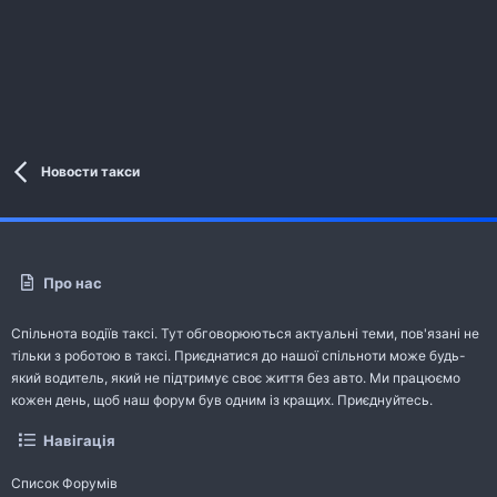
Новости такси
Про нас
Спільнота водіїв таксі. Тут обговорюються актуальні теми, пов'язані не
тільки з роботою в таксі. Приєднатися до нашої спільноти може будь-
який водитель, який не підтримує своє життя без авто. Ми працюємо
кожен день, щоб наш форум був одним із кращих. Приєднуйтесь.
Навігація
Список Форумів