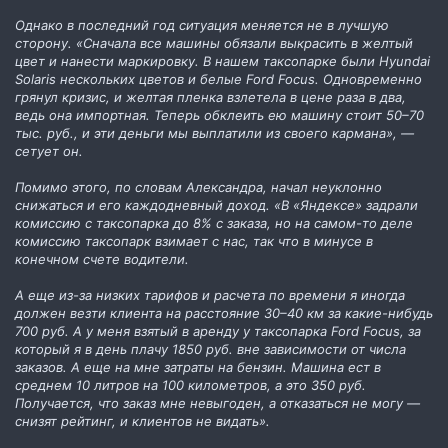
Однако в последний год ситуация меняется не в лучшую
сторону. «Сначала все машины обязали выкрасить в желтый
цвет и нанести маркировку. В нашем таксопарке были Hyundai
Solaris нескольких цветов и белые Ford Focus. Одновременно
грянул кризис, и желтая пленка взлетела в цене раза в два,
ведь она импортная. Теперь обклеить ею машину стоит 50–70
тыс. руб., и эти деньги мы выплатили из своего кармана», —
сетует он.
Помимо этого, по словам Александра, начал неуклонно
снижаться и его каждодневный доход. «В «Яндексе» задрали
комиссию с таксопарка до 8% с заказа, но на самом-то деле
комиссию таксопарк взимает с нас, так что в минусе в
конечном счете водители.
А еще из-за низких тарифов и расчета по времени я иногда
должен везти клиента на расстояние 30–40 км за какие-нибудь
700 руб. А у меня взятый в аренду у таксопарка Ford Focus, за
который я в день плачу 1850 руб. вне зависимости от числа
заказов. А еще на мне затраты на бензин. Машина ест в
среднем 10 литров на 100 километров, а это 350 руб.
Получается, что заказ мне невыгоден, а отказаться не могу —
снизят рейтинг, и клиентов не видать».