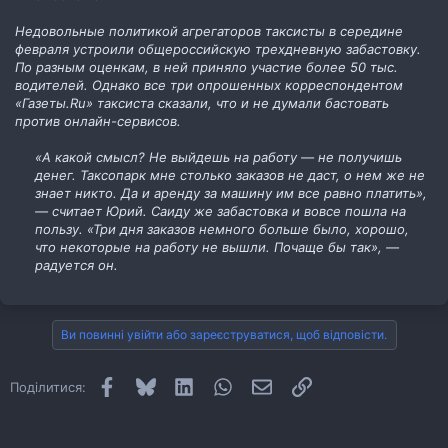
Недовольные политикой агрегаторов таксисты в середине
февраля устроили общероссийскую трехдневную забастовку.
По разным оценкам, в ней приняло участие более 50 тыс.
водителей. Однако все три опрошенных корреспондентом
«Газеты.Ru» таксиста сказали, что и не думали бастовать
против онлайн-сервисов.
«А какой смысл? Не выйдешь на работу — не получишь
денег. Таксопарк мне столько заказов не даст, о нем же не
знает никто. Да и аренду за машину им все равно платить»,
— считает Юрий. Саиду же забастовка и вовсе пошла на
пользу. «Три дня заказов немного больше было, хорошо,
что некоторые на работу не вышли. Почаще бы так», —
радуется он.
Ви повинні увійти або зареєструватися, щоб відповісти.
Facebook
Bluesky
LinkedIn
WhatsApp
E-mail
Посилання
Поділитися: